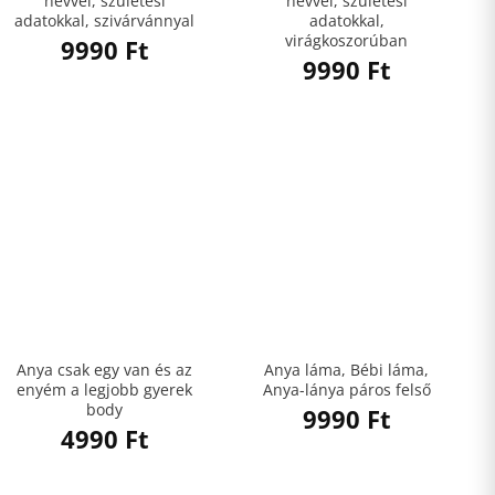
névvel, születési
névvel, születési
adatokkal, szivárvánnyal
adatokkal,
virágkoszorúban
9990
Ft
9990
Ft
Anya csak egy van és az
Anya láma, Bébi láma,
enyém a legjobb gyerek
Anya-lánya páros felső
body
9990
Ft
4990
Ft