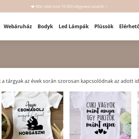
❤️ Már több mint 10.000 elégedett vásárló ✨
Webáruház
Bodyk
Led Lámpák
Plüssök
Elérhet
k a tárgyak az évek során szorosan kapcsolódnak az adott 