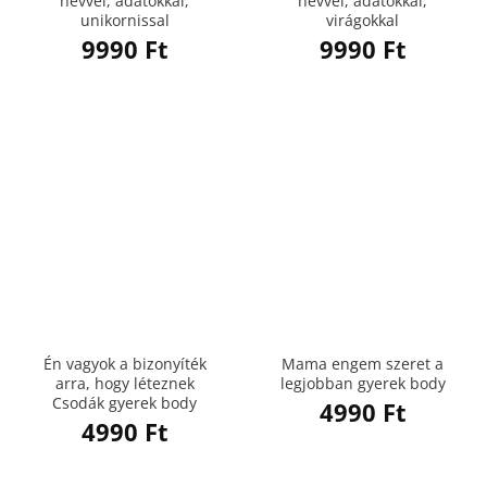
névvel, adatokkal,
névvel, adatokkal,
unikornissal
virágokkal
9990
Ft
9990
Ft
Én vagyok a bizonyíték
Mama engem szeret a
arra, hogy léteznek
legjobban gyerek body
Csodák gyerek body
4990
Ft
4990
Ft