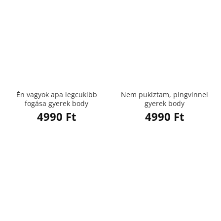
Én vagyok apa legcukibb
Nem pukiztam, pingvinnel
fogása gyerek body
gyerek body
4990
Ft
4990
Ft