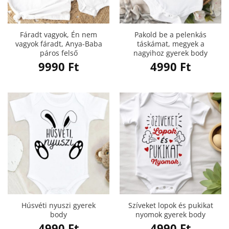
Fáradt vagyok, Én nem
Pakold be a pelenkás
vagyok fáradt, Anya-Baba
táskámat, megyek a
páros felső
nagyihoz gyerek body
9990
Ft
4990
Ft
Húsvéti nyuszi gyerek
Szíveket lopok és pukikat
body
nyomok gyerek body
4990
Ft
4990
Ft