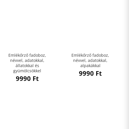
Emlékőrző fadoboz,
Emlékőrző fadoboz,
névvel, adatokkal,
névvel, adatokkal,
állatokkal és
alpakákkal
gyümölcsökkel
9990
Ft
9990
Ft