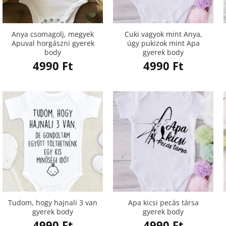
Anya csomagolj, megyek
Cuki vagyok mint Anya,
Apuval horgászni gyerek
úgy pukizok mint Apa
body
gyerek body
4990
Ft
4990
Ft
Tudom, hogy hajnali 3 van
Apa kicsi pecás társa
gyerek body
gyerek body
4990
Ft
4990
Ft