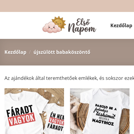
Skip
to
content
Kezdőlap
Kezdőlap
/
újszülött babaköszöntő
Az ajándékok által teremthetőek emlékek, és sokszor eze