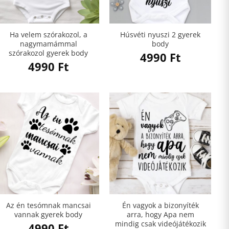
Ha velem szórakozol, a
Húsvéti nyuszi 2 gyerek
nagymamámmal
body
szórakozol gyerek body
4990
Ft
4990
Ft
Az én tesómnak mancsai
Én vagyok a bizonyíték
vannak gyerek body
arra, hogy Apa nem
mindig csak videójátékozik
4990
Ft