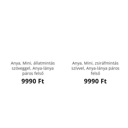
Anya, Mini, állatmintás
Anya, Mini, zsiráfmintás
szöveggel, Anya-lánya
szívvel, Anya-lánya páros
páros felső
felső
9990
Ft
9990
Ft