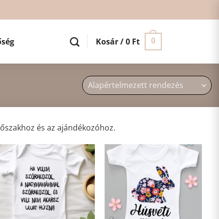
őség
Kosár /
0
Ft
0
időszakhoz és az ajándékozóhoz.