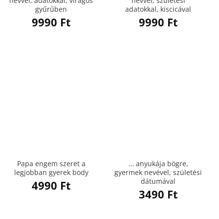
névvel, adatokkal, virágos
névvel, születési
gyűrűben
adatokkal, kiscicával
9990
Ft
9990
Ft
Papa engem szeret a
… anyukája bögre,
legjobban gyerek body
gyermek nevével, születési
dátumával
4990
Ft
3490
Ft