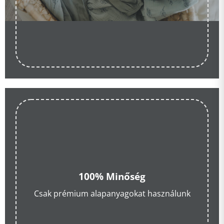
100% Minőség
Csak prémium alapanyagokat használunk