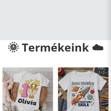
🌞 Termékeink ☁️