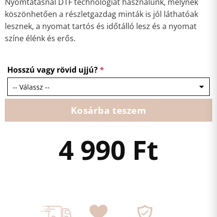
Nyomtatásnál DTF technológiát használunk, melynek
köszönhetően a részletgazdag minták is jól láthatóak
lesznek, a nyomat tartós és időtálló lesz és a nyomat
színe élénk és erős.
Hosszú vagy rövid ujjú?
*
Kosárba teszem
4 990
Ft