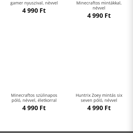
gamer nyuszival, névvel
Minecraftos mintákkal,
névvel
4 990
Ft
4 990
Ft
Minecraftos szülinapos
Huntrix Zoey mintás six
póló, névvel, életkorral
seven póló, névvel
4 990
Ft
4 990
Ft