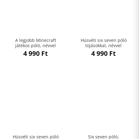
A legjobb Minecraft
Húsvéti six seven póló
játékos póló, névvel
tojásokkal, névvel
4 990
Ft
4 990
Ft
Húsvéti six seven póló
Six seven póló,