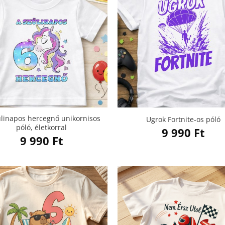
ülinapos hercegnő unikornisos
Ugrok Fortnite-os póló
póló, életkorral
9 990
Ft
9 990
Ft