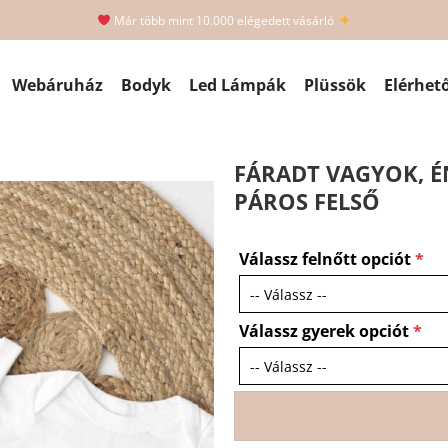
Már több mint 10.000 elégedett vásárló
Webáruház
Bodyk
Led Lámpák
Plüssök
Elérhet
FÁRADT VAGYOK, É
PÁROS FELSŐ
Válassz felnőtt opciót
*
Válassz gyerek opciót
*