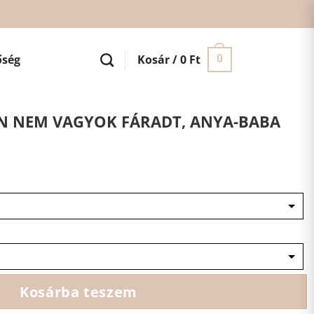
őség
Kosár /
0
Ft
0
N NEM VAGYOK FÁRADT, ANYA-BABA
Kosárba teszem