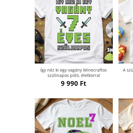
Így néz ki egy vagány Minecraftos
A sz
szülinapos póló, életkorral
9 990
Ft