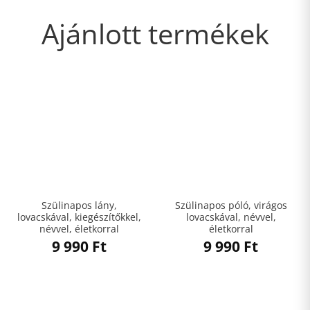
Ajánlott termékek
Szülinapos lány,
Szülinapos póló, virágos
lovacskával, kiegészítőkkel,
lovacskával, névvel,
névvel, életkorral
életkorral
9 990
Ft
9 990
Ft