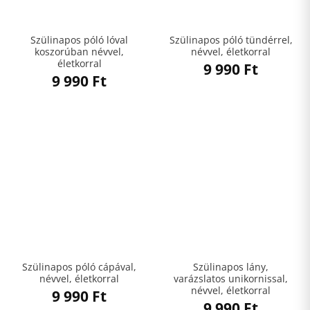
Szülinapos póló lóval
Szülinapos póló tündérrel,
koszorúban névvel,
névvel, életkorral
életkorral
9 990
Ft
9 990
Ft
Szülinapos póló cápával,
Szülinapos lány,
névvel, életkorral
varázslatos unikornissal,
névvel, életkorral
9 990
Ft
9 990
Ft