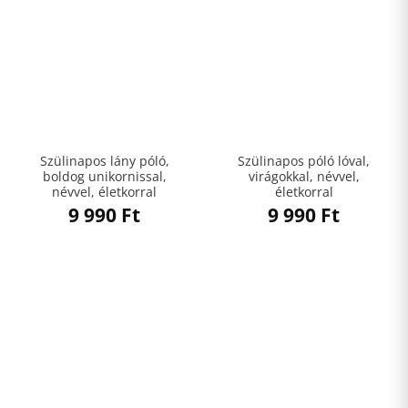
Szülinapos lány póló,
Szülinapos póló lóval,
boldog unikornissal,
virágokkal, névvel,
névvel, életkorral
életkorral
9 990
Ft
9 990
Ft