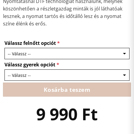
Nyomtatásnál DTF technológiát használunk, melynek
köszönhetően a részletgazdag minták is jól láthatóak
lesznek, a nyomat tartós és időtálló lesz és a nyomat
színe élénk és erős.
Válassz felnőtt opciót
*
Válassz gyerek opciót
*
Kosárba teszem
9 990
Ft