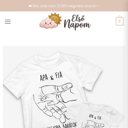
Skip
❤️ Már több mint 10.000 elégedett vásárló ✨
to
content
0