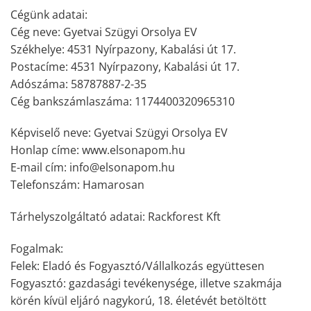
Cégünk adatai:
Cég neve: Gyetvai Szügyi Orsolya EV
Székhelye: 4531 Nyírpazony, Kabalási út 17.
Postacíme: 4531 Nyírpazony, Kabalási út 17.
Adószáma: 58787887-2-35
Cég bankszámlaszáma: 1174400320965310
Képviselő neve: Gyetvai Szügyi Orsolya EV
Honlap címe: www.elsonapom.hu
E-mail cím: info@elsonapom.hu
Telefonszám: Hamarosan
Tárhelyszolgáltató adatai: Rackforest Kft
Fogalmak:
Felek: Eladó és Fogyasztó/Vállalkozás együttesen
Fogyasztó: gazdasági tevékenysége, illetve szakmája
körén kívül eljáró nagykorú, 18. életévét betöltött