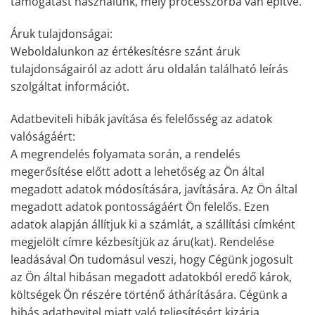
támogatást használunk, mely processzorba van építve.
Áruk tulajdonságai:
Weboldalunkon az értékesítésre szánt áruk
tulajdonságairól az adott áru oldalán található leírás
szolgáltat információt.
Adatbeviteli hibák javítása és felelősség az adatok
valóságáért:
A megrendelés folyamata során, a rendelés
megerősítése előtt adott a lehetőség az Ön által
megadott adatok módosítására, javítására. Az Ön által
megadott adatok pontosságáért Ön felelős. Ezen
adatok alapján állítjuk ki a számlát, a szállítási címként
megjelölt címre kézbesítjük az áru(kat). Rendelése
leadásával Ön tudomásul veszi, hogy Cégünk jogosult
az Ön által hibásan megadott adatokból eredő károk,
költségek Ön részére történő áthárítására. Cégünk a
hibás adatbevitel miatt való teljesítésért kizárja