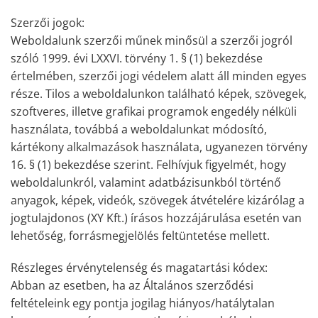
Szerzői jogok:
Weboldalunk szerzői műnek minősül a szerzői jogról
szóló 1999. évi LXXVI. törvény 1. § (1) bekezdése
értelmében, szerzői jogi védelem alatt áll minden egyes
része. Tilos a weboldalunkon található képek, szövegek,
szoftveres, illetve grafikai programok engedély nélküli
használata, továbbá a weboldalunkat módosító,
kártékony alkalmazások használata, ugyanezen törvény
16. § (1) bekezdése szerint. Felhívjuk figyelmét, hogy
weboldalunkról, valamint adatbázisunkból történő
anyagok, képek, videók, szövegek átvételére kizárólag a
jogtulajdonos (XY Kft.) írásos hozzájárulása esetén van
lehetőség, forrásmegjelölés feltüntetése mellett.
Részleges érvénytelenség és magatartási kódex:
Abban az esetben, ha az Általános szerződési
feltételeink egy pontja jogilag hiányos/hatálytalan