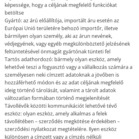
képessége, hogy a céljának megfelelő funkciókat
betöltse
Gyártó: az árú előállítója, importált áru esetén az
Európai Unió területére behozó importőr, illetve
bármilyen olyan személy, aki az árun nevének,
védjegyének, vagy egyéb megkülönböztető jelzésének
feltüntetésével önmagát gyártónak tünteti fel
Tartós adathordozó: bármely olyan eszköz, amely
lehetővé teszi a fogyasztó vagy a vállalkozás számára a
személyesen neki címzett adatoknak a jövőben is
hozzáférhető módon és az adat céljának megfelelő
ideig történő tárolását, valamint a tárolt adatok
változatlan formában történő megjelenítését
Távollévők közötti kommunikációt lehetővé tévő
eszköz: olyan eszköz, amely alkalmas a felek
távollétében – szerződés megkötése érdekében –
szerződési nyilatkozat megtételére. Ilyen eszköz
különösen a címzett vagy a címzés nélküli