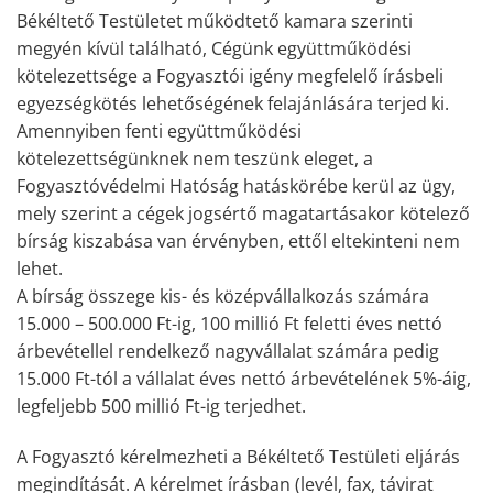
Békéltető Testületet működtető kamara szerinti
megyén kívül található, Cégünk együttműködési
kötelezettsége a Fogyasztói igény megfelelő írásbeli
egyezségkötés lehetőségének felajánlására terjed ki.
Amennyiben fenti együttműködési
kötelezettségünknek nem teszünk eleget, a
Fogyasztóvédelmi Hatóság hatáskörébe kerül az ügy,
mely szerint a cégek jogsértő magatartásakor kötelező
bírság kiszabása van érvényben, ettől eltekinteni nem
lehet.
A bírság összege kis- és középvállalkozás számára
15.000 – 500.000 Ft-ig, 100 millió Ft feletti éves nettó
árbevétellel rendelkező nagyvállalat számára pedig
15.000 Ft-tól a vállalat éves nettó árbevételének 5%-áig,
legfeljebb 500 millió Ft-ig terjedhet.
A Fogyasztó kérelmezheti a Békéltető Testületi eljárás
megindítását. A kérelmet írásban (levél, fax, távirat