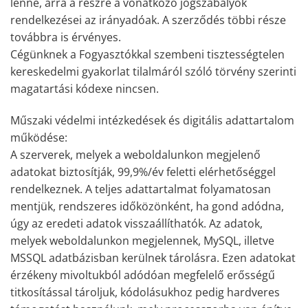
lenne, arra a részre a vonatkozó jogszabályok
rendelkezései az irányadóak. A szerződés többi része
továbbra is érvényes.
Cégünknek a Fogyasztókkal szembeni tisztességtelen
kereskedelmi gyakorlat tilalmáról szóló törvény szerinti
magatartási kódexe nincsen.
Műszaki védelmi intézkedések és digitális adattartalom
működése:
A szerverek, melyek a weboldalunkon megjelenő
adatokat biztosítják, 99,9%/év feletti elérhetőséggel
rendelkeznek. A teljes adattartalmat folyamatosan
mentjük, rendszeres időközönként, ha gond adódna,
úgy az eredeti adatok visszaállíthatók. Az adatok,
melyek weboldalunkon megjelennek, MySQL, illetve
MSSQL adatbázisban kerülnek tárolásra. Ezen adatokat
érzékeny mivoltukból adódóan megfelelő erősségű
titkosítással tároljuk, kódolásukhoz pedig hardveres