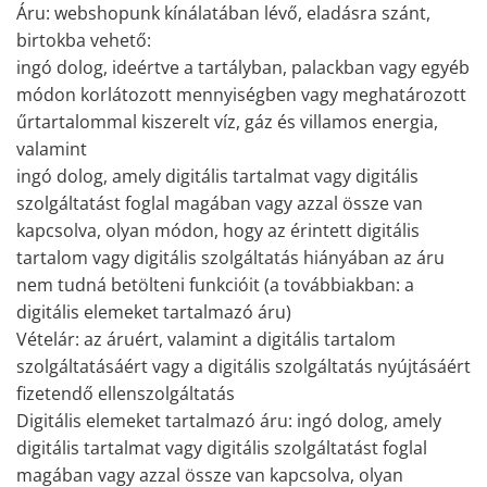
Áru: webshopunk kínálatában lévő, eladásra szánt,
birtokba vehető:
ingó dolog, ideértve a tartályban, palackban vagy egyéb
módon korlátozott mennyiségben vagy meghatározott
űrtartalommal kiszerelt víz, gáz és villamos energia,
valamint
ingó dolog, amely digitális tartalmat vagy digitális
szolgáltatást foglal magában vagy azzal össze van
kapcsolva, olyan módon, hogy az érintett digitális
tartalom vagy digitális szolgáltatás hiányában az áru
nem tudná betölteni funkcióit (a továbbiakban: a
digitális elemeket tartalmazó áru)
Vételár: az áruért, valamint a digitális tartalom
szolgáltatásáért vagy a digitális szolgáltatás nyújtásáért
fizetendő ellenszolgáltatás
Digitális elemeket tartalmazó áru: ingó dolog, amely
digitális tartalmat vagy digitális szolgáltatást foglal
magában vagy azzal össze van kapcsolva, olyan