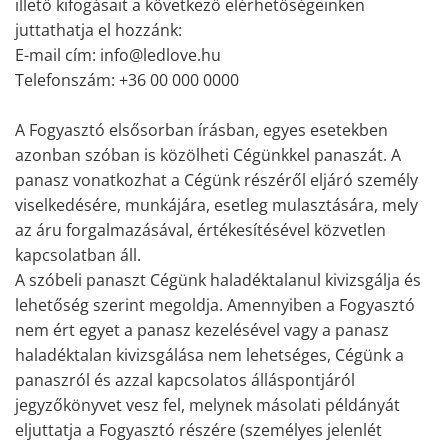
illető kifogásait a következő elérhetőségeinken
juttathatja el hozzánk:
E-mail cím: info@ledlove.hu
Telefonszám: +36 00 000 0000
A Fogyasztó elsősorban írásban, egyes esetekben
azonban szóban is közölheti Cégünkkel panaszát. A
panasz vonatkozhat a Cégünk részéről eljáró személy
viselkedésére, munkájára, esetleg mulasztására, mely
az áru forgalmazásával, értékesítésével közvetlen
kapcsolatban áll.
A szóbeli panaszt Cégünk haladéktalanul kivizsgálja és
lehetőség szerint megoldja. Amennyiben a Fogyasztó
nem ért egyet a panasz kezelésével vagy a panasz
haladéktalan kivizsgálása nem lehetséges, Cégünk a
panaszról és azzal kapcsolatos álláspontjáról
jegyzőkönyvet vesz fel, melynek másolati példányát
eljuttatja a Fogyasztó részére (személyes jelenlét