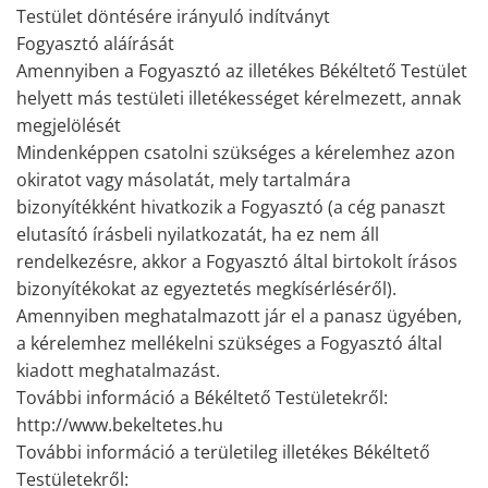
Testület döntésére irányuló indítványt
Fogyasztó aláírását
Amennyiben a Fogyasztó az illetékes Békéltető Testület
helyett más testületi illetékességet kérelmezett, annak
megjelölését
Mindenképpen csatolni szükséges a kérelemhez azon
okiratot vagy másolatát, mely tartalmára
bizonyítékként hivatkozik a Fogyasztó (a cég panaszt
elutasító írásbeli nyilatkozatát, ha ez nem áll
rendelkezésre, akkor a Fogyasztó által birtokolt írásos
bizonyítékokat az egyeztetés megkísérléséről).
Amennyiben meghatalmazott jár el a panasz ügyében,
a kérelemhez mellékelni szükséges a Fogyasztó által
kiadott meghatalmazást.
További információ a Békéltető Testületekről:
http://www.bekeltetes.hu
További információ a területileg illetékes Békéltető
Testületekről: