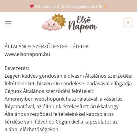
Skip
Már több mint 10.000 elégedett vásárló
to
content
0
ÁLTALÁNOS SZERZŐDÉSI FELTÉTELEK
www.elsonapom.hu
Bevezetés:
Legyen kedves gondosan elolvasni Általános szerződési
feltételeinket, hiszen Ön rendelése leadásával elfogadja
Cégünk Általános szerződési feltételeit!
Amennyiben webshopunk használatával, a vásárlás
folyamatával, az általunk értékesített árukkal vagy
Általános szerződési feltételeinkkel kapcsolatos
kérdése van, felveheti Cégünkkel a kapcsolatot az
alábbi elérhetőségeken: