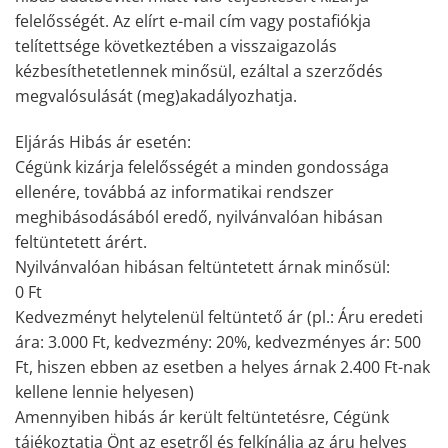
felelősségét. Az elírt e-mail cím vagy postafiókja
telítettsége következtében a visszaigazolás
kézbesíthetetlennek minősül, ezáltal a szerződés
megvalósulását (meg)akadályozhatja.
Eljárás Hibás ár esetén:
Cégünk kizárja felelősségét a minden gondossága
ellenére, továbbá az informatikai rendszer
meghibásodásából eredő, nyilvánvalóan hibásan
feltüntetett árért.
Nyilvánvalóan hibásan feltüntetett árnak minősül:
0 Ft
Kedvezményt helytelenül feltüntető ár (pl.: Áru eredeti
ára: 3.000 Ft, kedvezmény: 20%, kedvezményes ár: 500
Ft, hiszen ebben az esetben a helyes árnak 2.400 Ft-nak
kellene lennie helyesen)
Amennyiben hibás ár került feltüntetésre, Cégünk
tájékoztatja Önt az esetről és felkínálja az áru helyes