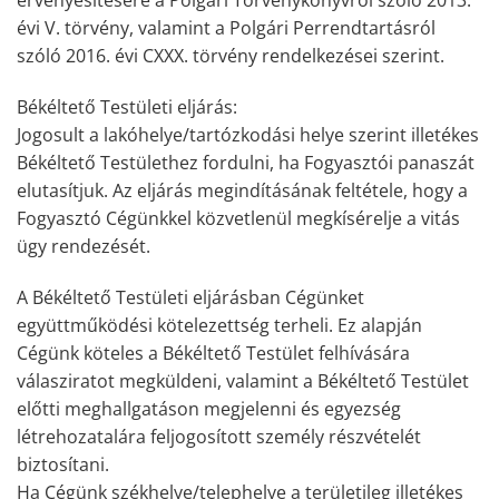
érvényesítésére a Polgári Törvénykönyvről szóló 2013.
évi V. törvény, valamint a Polgári Perrendtartásról
szóló 2016. évi CXXX. törvény rendelkezései szerint.
Békéltető Testületi eljárás:
Jogosult a lakóhelye/tartózkodási helye szerint illetékes
Békéltető Testülethez fordulni, ha Fogyasztói panaszát
elutasítjuk. Az eljárás megindításának feltétele, hogy a
Fogyasztó Cégünkkel közvetlenül megkísérelje a vitás
ügy rendezését.
A Békéltető Testületi eljárásban Cégünket
együttműködési kötelezettség terheli. Ez alapján
Cégünk köteles a Békéltető Testület felhívására
válasziratot megküldeni, valamint a Békéltető Testület
előtti meghallgatáson megjelenni és egyezség
létrehozatalára feljogosított személy részvételét
biztosítani.
Ha Cégünk székhelye/telephelye a területileg illetékes