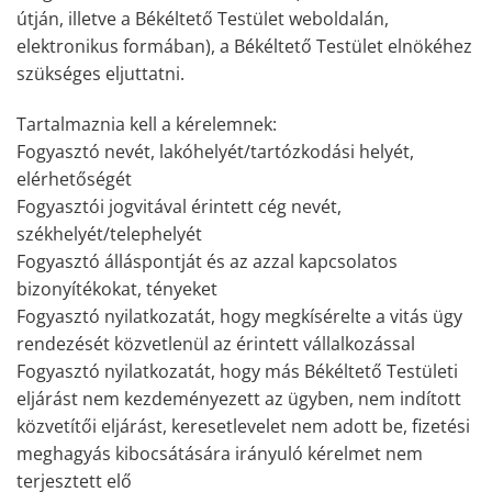
útján, illetve a Békéltető Testület weboldalán,
elektronikus formában), a Békéltető Testület elnökéhez
szükséges eljuttatni.
Tartalmaznia kell a kérelemnek:
Fogyasztó nevét, lakóhelyét/tartózkodási helyét,
elérhetőségét
Fogyasztói jogvitával érintett cég nevét,
székhelyét/telephelyét
Fogyasztó álláspontját és az azzal kapcsolatos
bizonyítékokat, tényeket
Fogyasztó nyilatkozatát, hogy megkísérelte a vitás ügy
rendezését közvetlenül az érintett vállalkozással
Fogyasztó nyilatkozatát, hogy más Békéltető Testületi
eljárást nem kezdeményezett az ügyben, nem indított
közvetítői eljárást, keresetlevelet nem adott be, fizetési
meghagyás kibocsátására irányuló kérelmet nem
terjesztett elő