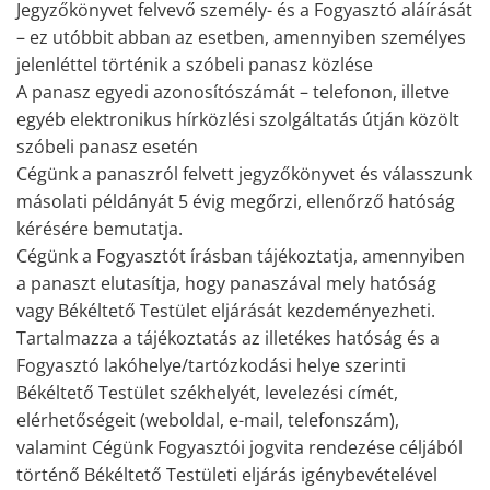
Jegyzőkönyvet felvevő személy- és a Fogyasztó aláírását
– ez utóbbit abban az esetben, amennyiben személyes
jelenléttel történik a szóbeli panasz közlése
A panasz egyedi azonosítószámát – telefonon, illetve
egyéb elektronikus hírközlési szolgáltatás útján közölt
szóbeli panasz esetén
Cégünk a panaszról felvett jegyzőkönyvet és válasszunk
másolati példányát 5 évig megőrzi, ellenőrző hatóság
kérésére bemutatja.
Cégünk a Fogyasztót írásban tájékoztatja, amennyiben
a panaszt elutasítja, hogy panaszával mely hatóság
vagy Békéltető Testület eljárását kezdeményezheti.
Tartalmazza a tájékoztatás az illetékes hatóság és a
Fogyasztó lakóhelye/tartózkodási helye szerinti
Békéltető Testület székhelyét, levelezési címét,
elérhetőségeit (weboldal, e-mail, telefonszám),
valamint Cégünk Fogyasztói jogvita rendezése céljából
történő Békéltető Testületi eljárás igénybevételével