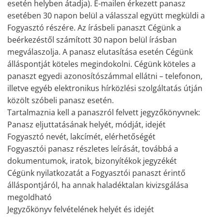
esetén helyben átadja). E-mailen érkezett panasz
esetében 30 napon belül a válasszal együtt megküldi a
Fogyasztó részére. Az írásbeli panaszt Cégünk a
beérkezéstől számított 30 napon belül írásban
megválaszolja. A panasz elutasítása esetén Cégünk
álláspontját köteles megindokolni. Cégünk köteles a
panaszt egyedi azonosítószámmal ellátni – telefonon,
illetve egyéb elektronikus hírközlési szolgáltatás útján
közölt szóbeli panasz esetén.
Tartalmaznia kell a panaszról felvett jegyzőkönyvnek:
Panasz eljuttatásának helyét, módját, idejét
Fogyasztó nevét, lakcímét, elérhetőségét
Fogyasztói panasz részletes leírását, továbbá a
dokumentumok, iratok, bizonyítékok jegyzékét
Cégünk nyilatkozatát a Fogyasztói panaszt érintő
álláspontjáról, ha annak haladéktalan kivizsgálása
megoldható
Jegyzőkönyv felvételének helyét és idejét