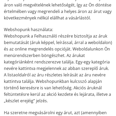
áron való megvételének lehetőségét, így az Ön döntése
értelmében vagy megrendeli a helyes áron az árut vagy
következmények nélkül elállhat a vásárlástól.
Webshopunk használata:
Webshopunk a Felhasználó részére biztosítja az áruk
bemutatását (áruk képpel, leírással, árral a weboldalon)
és az online megrendelés opcióját. Weboldalunkon Ön
menürendszerben böngészhet. Az árukat
kategóriánként rendszerezve találja. Egy-egy kategória
nevére kattintva megjelennek az abban szereplő áruk.
A listaoldalról az áru részletes leírását az áru nevére
kattintva találja. Webshopunkban kulcsszó alapján
történő keresésre is van lehetőség. Akciós áruknál
feltüntetésre kerül az akció kezdete és lejárata, illetve a
„készlet erejéig” jelzés.
Ha szeretne megvásárolni egy árut, azt (amennyiben