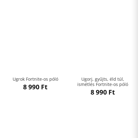
Ugorj, gyűjts, éld túl,
Ugrok Fortnite-os póló
ismétlés Fortnite-os póló
8 990
Ft
8 990
Ft