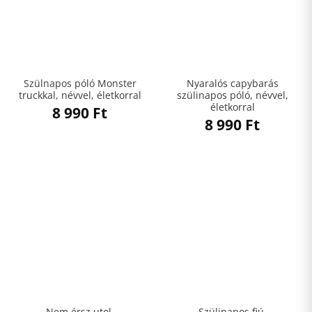
Szülnapos póló Monster
Nyaralós capybarás
truckkal, névvel, életkorral
szülinapos póló, névvel,
életkorral
8 990
Ft
8 990
Ft
Nem érsz utol,
Szülinapos fiú,