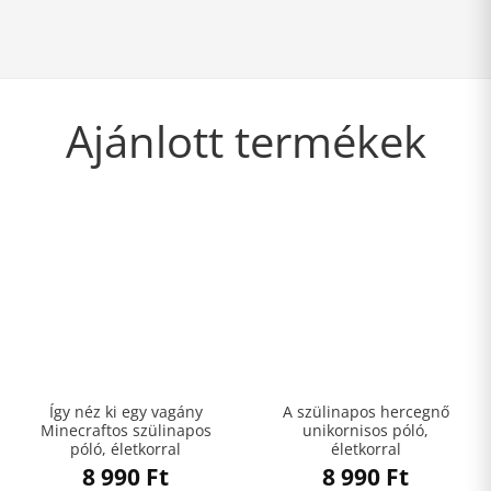
Ajánlott termékek
Így néz ki egy vagány
A szülinapos hercegnő
Minecraftos szülinapos
unikornisos póló,
póló, életkorral
életkorral
8 990
Ft
8 990
Ft