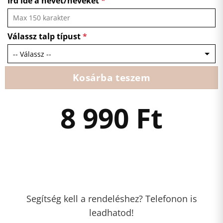
Írd ide a nevet/neveket
*
Válassz talp típust
*
Kosárba teszem
8 990
Ft
Segítség kell a rendeléshez? Telefonon is
leadhatod!