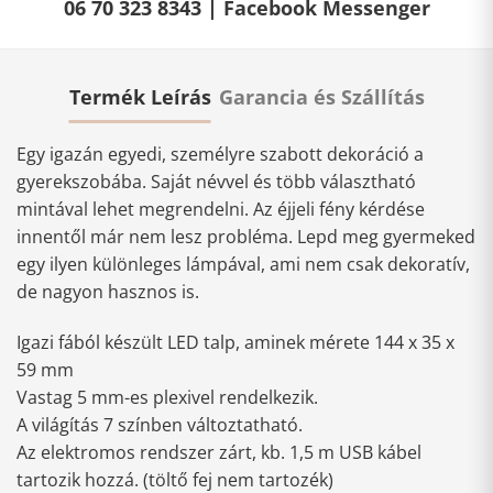
06 70 323 8343 |
Facebook Messenger
Termék Leírás
Garancia és Szállítás
Egy igazán egyedi, személyre szabott dekoráció a
gyerekszobába. Saját névvel és több választható
mintával lehet megrendelni. Az éjjeli fény kérdése
innentől már nem lesz probléma. Lepd meg gyermeked
egy ilyen különleges lámpával, ami nem csak dekoratív,
de nagyon hasznos is.
Igazi fából készült LED talp, aminek mérete 144 x 35 x
59 mm
Vastag 5 mm-es plexivel rendelkezik.
A világítás 7 színben változtatható.
Az elektromos rendszer zárt, kb. 1,5 m USB kábel
tartozik hozzá. (töltő fej nem tartozék)