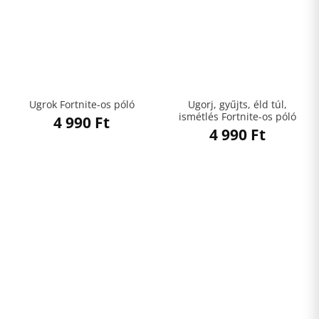
Ugorj, gyűjts, éld túl,
Ugrok Fortnite-os póló
ismétlés Fortnite-os póló
4 990
Ft
4 990
Ft