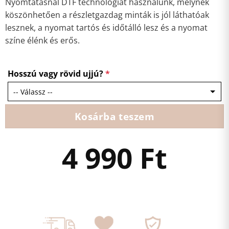
Nyomtatásnál DTF technológiát használunk, melynek
köszönhetően a részletgazdag minták is jól láthatóak
lesznek, a nyomat tartós és időtálló lesz és a nyomat
színe élénk és erős.
Hosszú vagy rövid ujjú?
*
Kosárba teszem
4 990
Ft