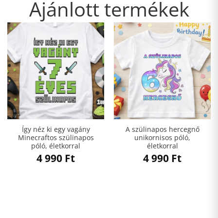
Ajánlott termékek
Így néz ki egy vagány
A szülinapos hercegnő
Minecraftos szülinapos
unikornisos póló,
póló, életkorral
életkorral
4 990
Ft
4 990
Ft