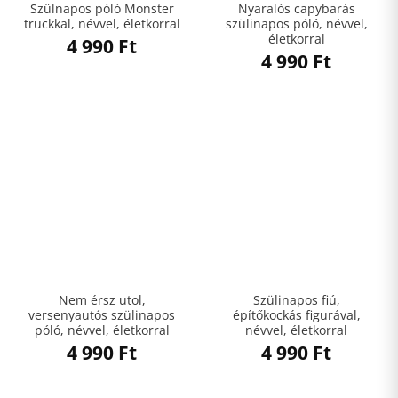
Szülnapos póló Monster
Nyaralós capybarás
truckkal, névvel, életkorral
szülinapos póló, névvel,
életkorral
4 990
Ft
4 990
Ft
Nem érsz utol,
Szülinapos fiú,
versenyautós szülinapos
építőkockás figurával,
póló, névvel, életkorral
névvel, életkorral
4 990
Ft
4 990
Ft