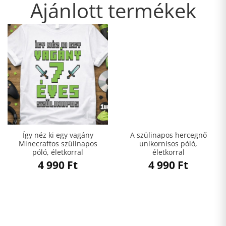
Ajánlott termékek
Így néz ki egy vagány
A szülinapos hercegnő
Minecraftos szülinapos
unikornisos póló,
póló, életkorral
életkorral
4 990
Ft
4 990
Ft