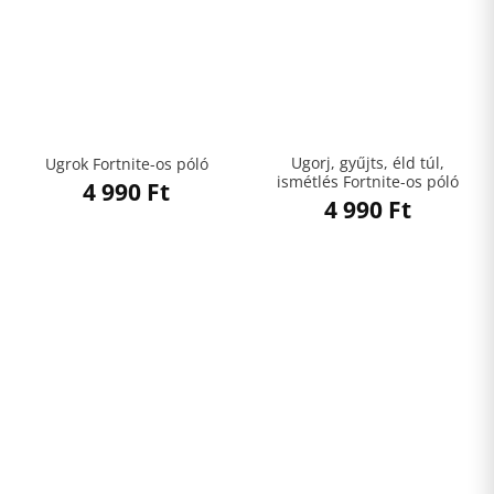
Ugorj, gyűjts, éld túl,
Ugrok Fortnite-os póló
ismétlés Fortnite-os póló
4 990
Ft
4 990
Ft