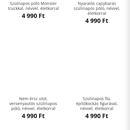
Szülnapos póló Monster
Nyaralós capybarás
truckkal, névvel, életkorral
szülinapos póló, névvel,
életkorral
4 990
Ft
4 990
Ft
Nem érsz utol,
Szülinapos fiú,
versenyautós szülinapos
építőkockás figurával,
póló, névvel, életkorral
névvel, életkorral
4 990
Ft
4 990
Ft