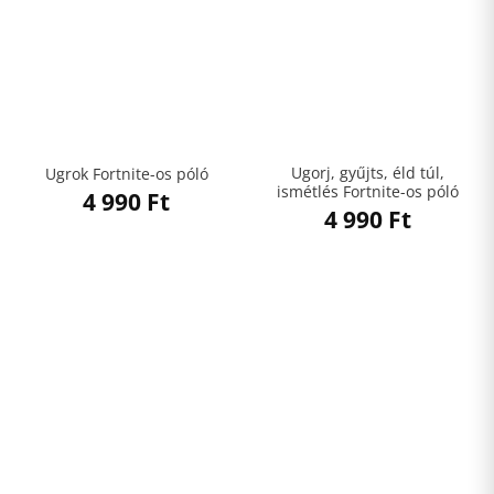
Ugorj, gyűjts, éld túl,
Ugrok Fortnite-os póló
ismétlés Fortnite-os póló
4 990
Ft
4 990
Ft