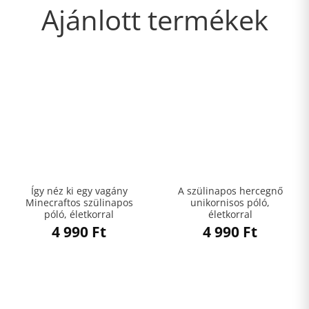
Ajánlott termékek
Így néz ki egy vagány
A szülinapos hercegnő
Minecraftos szülinapos
unikornisos póló,
póló, életkorral
életkorral
4 990
Ft
4 990
Ft