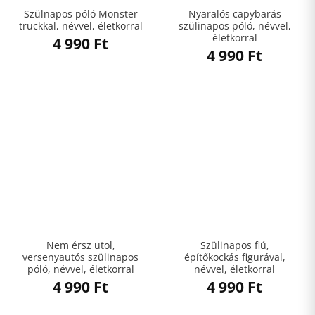
Szülnapos póló Monster
Nyaralós capybarás
truckkal, névvel, életkorral
szülinapos póló, névvel,
életkorral
4 990
Ft
4 990
Ft
Nem érsz utol,
Szülinapos fiú,
versenyautós szülinapos
építőkockás figurával,
póló, névvel, életkorral
névvel, életkorral
4 990
Ft
4 990
Ft