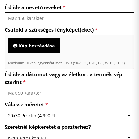
Írd ide a nevet/neveket
*
Csatold a szükséges fényképet(eket)
*
📷 Kép hozzáadása
Maximum 10 kép, egyenként max 10MB (csak JPG, PNG, GIF, WEBP, HEIC)
Írd ide a dátumot vagy az életkort a termék kép
szerint
*
Válassz méretet
*
Szeretnél képkeretet a poszterhez?