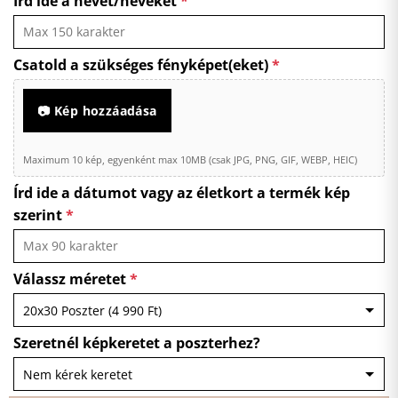
Írd ide a nevet/neveket
*
Csatold a szükséges fényképet(eket)
*
📷 Kép hozzáadása
Maximum 10 kép, egyenként max 10MB (csak JPG, PNG, GIF, WEBP, HEIC)
Írd ide a dátumot vagy az életkort a termék kép
szerint
*
Válassz méretet
*
Szeretnél képkeretet a poszterhez?