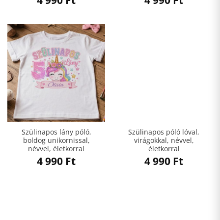
4 990
Ft
4 990
Ft
Szülinapos lány póló,
Szülinapos póló lóval,
boldog unikornissal,
virágokkal, névvel,
névvel, életkorral
életkorral
4 990
Ft
4 990
Ft