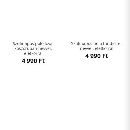
Szülinapos póló lóval
Szülinapos póló tündérrel,
koszorúban névvel,
névvel, életkorral
életkorral
4 990
Ft
4 990
Ft