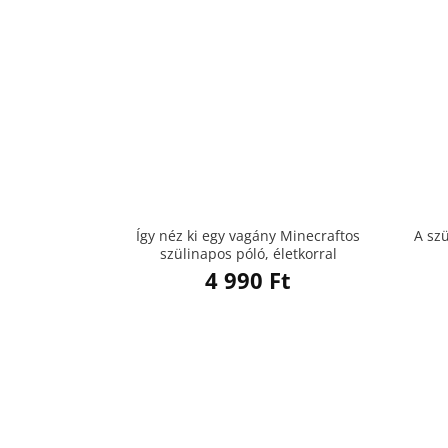
Így néz ki egy vagány Minecraftos
A sz
szülinapos póló, életkorral
4 990
Ft