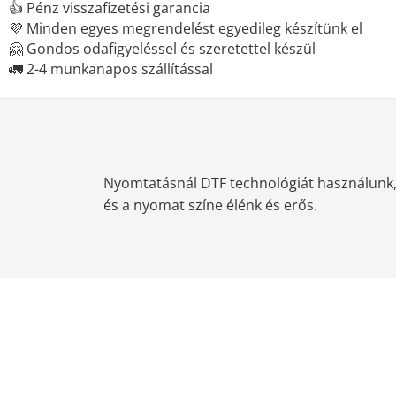
👍 Pénz visszafizetési garancia
💜 Minden egyes megrendelést egyedileg készítünk el
🤗 Gondos odafigyeléssel és szeretettel készül
🚛 2-4 munkanapos szállítással
Nyomtatásnál DTF technológiát használunk, m
és a nyomat színe élénk és erős.