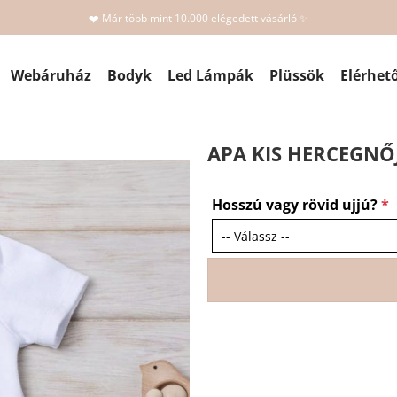
❤️ Már több mint 10.000 elégedett vásárló ✨
Webáruház
Bodyk
Led Lámpák
Plüssök
Elérhet
APA KIS HERCEGNŐ
Hosszú vagy rövid ujjú?
*