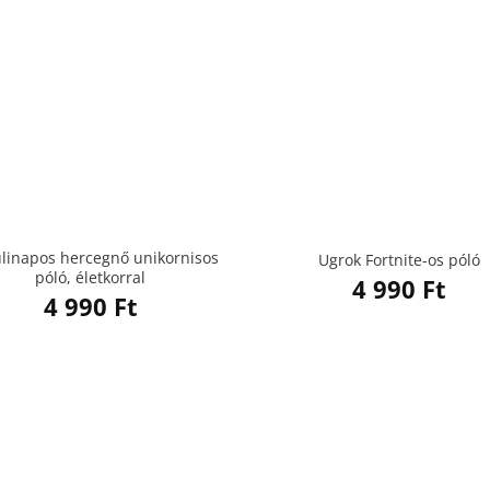
ülinapos hercegnő unikornisos
Ugrok Fortnite-os póló
póló, életkorral
4 990
Ft
4 990
Ft