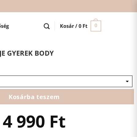
őség
Kosár /
0
Ft
0
JE GYEREK BODY
Kosárba teszem
4 990
Ft