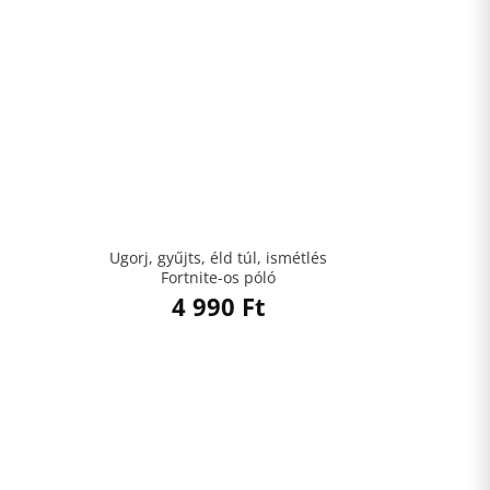
Ugorj, gyűjts, éld túl, ismétlés
Fortnite-os póló
4 990
Ft