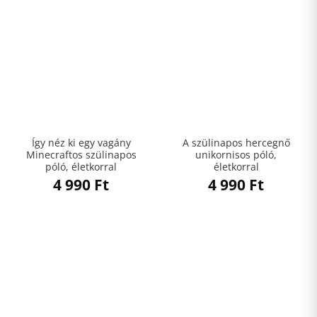
Így néz ki egy vagány
A szülinapos hercegnő
Minecraftos szülinapos
unikornisos póló,
póló, életkorral
életkorral
4 990
Ft
4 990
Ft