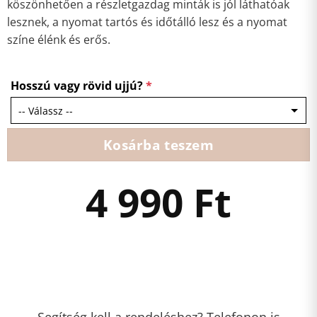
köszönhetően a részletgazdag minták is jól láthatóak
lesznek, a nyomat tartós és időtálló lesz és a nyomat
színe élénk és erős.
Hosszú vagy rövid ujjú?
*
Kosárba teszem
4 990
Ft