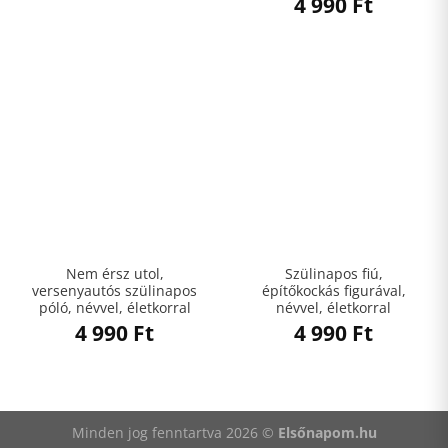
4 990
Ft
Nem érsz utol,
Szülinapos fiú,
versenyautós szülinapos
építőkockás figurával,
póló, névvel, életkorral
névvel, életkorral
4 990
Ft
4 990
Ft
Minden jog fenntartva 2026 ©
Elsőnapom.hu