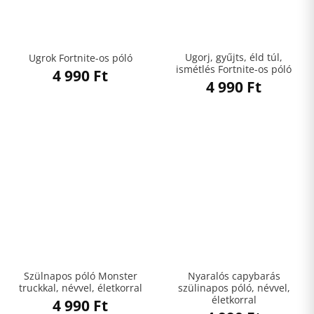
Ugorj, gyűjts, éld túl,
Ugrok Fortnite-os póló
ismétlés Fortnite-os póló
4 990
Ft
4 990
Ft
Szülnapos póló Monster
Nyaralós capybarás
truckkal, névvel, életkorral
szülinapos póló, névvel,
életkorral
4 990
Ft