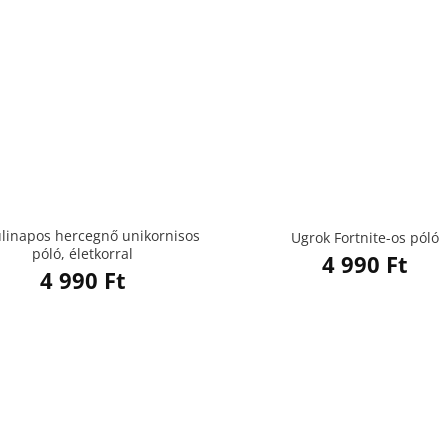
ülinapos hercegnő unikornisos
Ugrok Fortnite-os póló
póló, életkorral
4 990
Ft
4 990
Ft