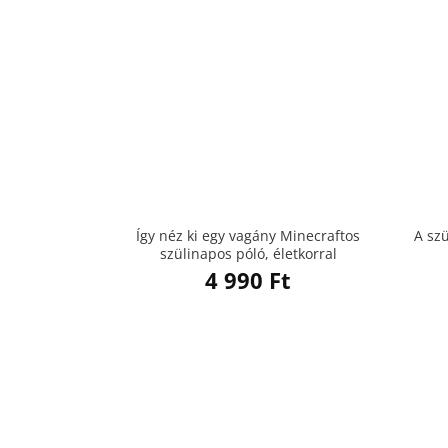
Így néz ki egy vagány Minecraftos
A sz
szülinapos póló, életkorral
4 990
Ft