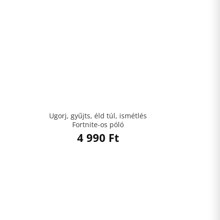
Ugorj, gyűjts, éld túl, ismétlés
Fortnite-os póló
4 990
Ft