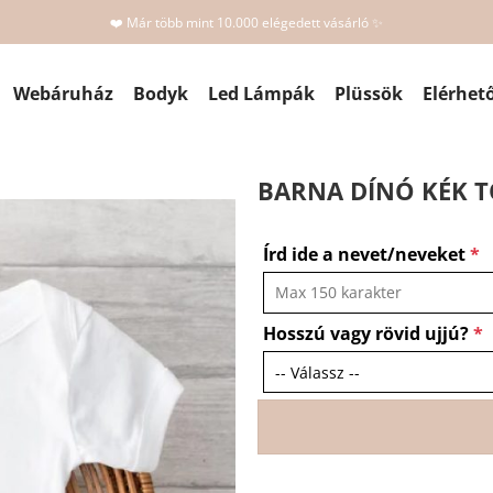
❤️ Már több mint 10.000 elégedett vásárló ✨
Webáruház
Bodyk
Led Lámpák
Plüssök
Elérhet
BARNA DÍNÓ KÉK T
Írd ide a nevet/neveket
*
Hosszú vagy rövid ujjú?
*