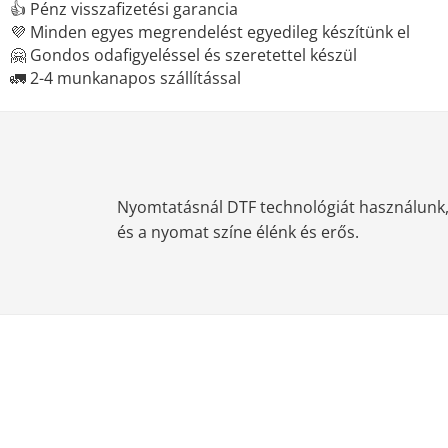
👍 Pénz visszafizetési garancia
💜 Minden egyes megrendelést egyedileg készítünk el
🤗 Gondos odafigyeléssel és szeretettel készül
🚛 2-4 munkanapos szállítással
Nyomtatásnál DTF technológiát használunk, m
és a nyomat színe élénk és erős.