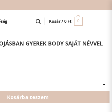
őség
Kosár /
0
Ft
0
OJÁSBAN GYEREK BODY SAJÁT NÉVVEL
Kosárba teszem