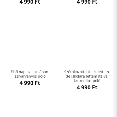
4 990
Ft
4 990
Ft
Első nap az iskolában,
Szórakozottnak születtem,
szivárványos póló
de iskolára lettem ítélve,
krokodilos póló
4 990
Ft
4 990
Ft