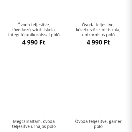
Óvoda teljesítve,
Óvoda teljesítve,
következő szint: iskola,
következő szint: iskola,
integető unikornissal póló
unikornisos póló
4 990
Ft
4 990
Ft
Megcsináltam, óvoda
Óvoda teljesítve, gamer
teljesítve űrhajós póló
póló