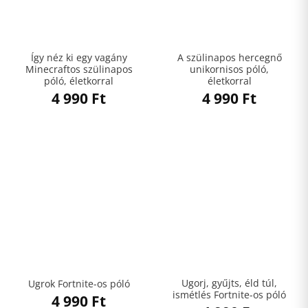
Így néz ki egy vagány
A szülinapos hercegnő
Minecraftos szülinapos
unikornisos póló,
póló, életkorral
életkorral
4 990
Ft
4 990
Ft
Ugorj, gyűjts, éld túl,
Ugrok Fortnite-os póló
ismétlés Fortnite-os póló
4 990
Ft