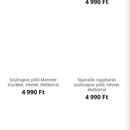
4 990
Ft
Szülnapos póló Monster
Nyaralós capybarás
truckkal, névvel, életkorral
szülinapos póló, névvel,
életkorral
4 990
Ft
4 990
Ft