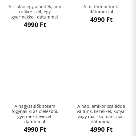
A család egy ajándék, ami
A mi történetünk,
örökre szól, egy
dátumokkal
gyermekkel, dátummal
4990
Ft
4990
Ft
A nagyszülők sosem
A nap, amikor családdá
fogynak ki az ölelésből,
váltunk, kezekkel, kutya,
gyermek nevével,
vagy macska manccsal,
dátummal
dátummal
4990
Ft
4990
Ft