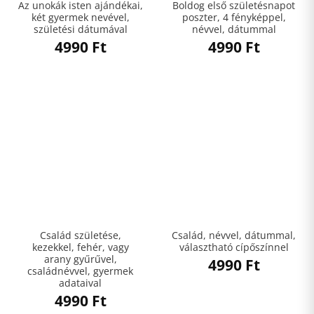
Az unokák isten ajándékai,
Boldog első születésnapot
két gyermek nevével,
poszter, 4 fényképpel,
születési dátumával
névvel, dátummal
4990
Ft
4990
Ft
Család születése,
Család, névvel, dátummal,
kezekkel, fehér, vagy
választható cípőszínnel
arany gyűrűvel,
4990
Ft
családnévvel, gyermek
adataival
4990
Ft