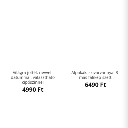
Világra jöttél, névvel,
Alpakák, szivárvánnyal 3-
dátummal, választható
mas falikép szett
cípőszínnel
6490
Ft
4990
Ft