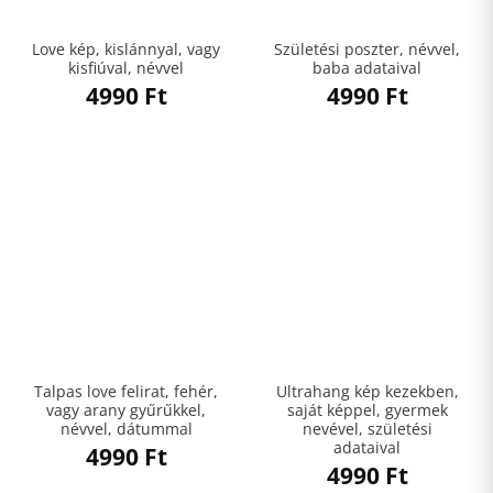
Love kép, kislánnyal, vagy
Születési poszter, névvel,
kisfiúval, névvel
baba adataival
4990
Ft
4990
Ft
Talpas love felirat, fehér,
Ultrahang kép kezekben,
vagy arany gyűrűkkel,
saját képpel, gyermek
névvel, dátummal
nevével, születési
adataival
4990
Ft
4990
Ft