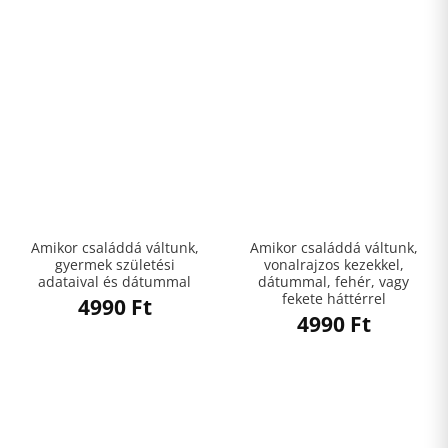
Amikor családdá váltunk,
Amikor családdá váltunk,
gyermek születési
vonalrajzos kezekkel,
adataival és dátummal
dátummal, fehér, vagy
fekete háttérrel
4990
Ft
4990
Ft