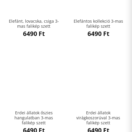
Elefánt, lovacska, csiga 3-
Elefántos kollekció 3-mas
mas falikép szett
falikép szett
6490
Ft
6490
Ft
Erdei állatok őszies
Erdei állatok
hangulatban 3-mas
virágkoszorúval 3-mas
falikép szett
falikép szett
6490
Ft
6490
Ft