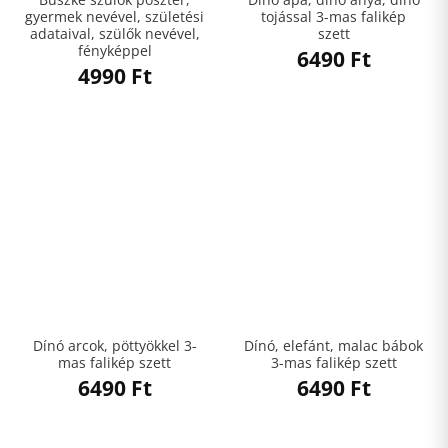
gyermek nevével, születési
tojással 3-mas falikép
adataival, szülők nevével,
szett
fényképpel
6490
Ft
4990
Ft
Dínó arcok, pöttyökkel 3-
Dínó, elefánt, malac bábok
mas falikép szett
3-mas falikép szett
6490
Ft
6490
Ft