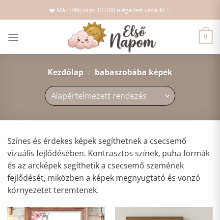
Skip
❤️ Már több mint 10.000 elégedett vásárló ✨
to
content
0
Kezdőlap
/
babaszobába képek
Színes és érdekes képek segíthetnek a csecsemő
vizuális fejlődésében. Kontrasztos színek, puha formák
és az arcképek segíthetik a csecsemő szemének
fejlődését, miközben a képek megnyugtató és vonzó
környezetet teremtenek.