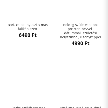
Bari, csibe, nyuszi 3-mas
Boldog születésnapot
falikép szett
poszter, névvel,
dátummal, születési
6490
Ft
helyszínnel, 8 fényképpel
4990
Ft
Büszke szülők poszter,
Dínó apa, dínó anya, dínó