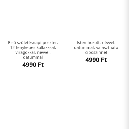
Első születésnapi poszter,
Isten hozott, névvel,
12 fényképes kollázzsal,
dátummal, választható
virágokkal, névvel,
cípőszínnel
dátummal
4990
Ft
4990
Ft