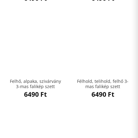
Felhő, alpaka, szivárvány
Félhold, telihold, felhő 3-
3-mas falikép szett
mas falikép szett
6490
Ft
6490
Ft