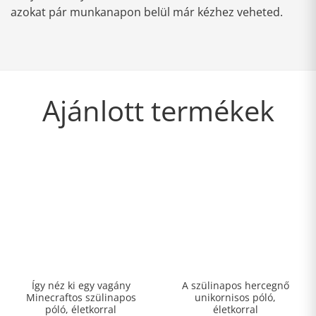
azokat pár munkanapon belül már kézhez veheted.
Ajánlott termékek
Így néz ki egy vagány
A szülinapos hercegnő
Minecraftos szülinapos
unikornisos póló,
póló, életkorral
életkorral