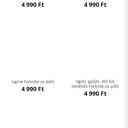
4 990
Ft
4 990
Ft
Ugorj, gyűjts, éld túl,
Ugrok Fortnite-os póló
ismétlés Fortnite-os póló
4 990
Ft
4 990
Ft