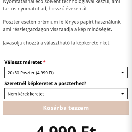
Nyomtatásnál eco solvent technológiával készül, ami
tartós nyomatot ad, hosszú éveken át.
Poszter esetén prémium félfényes papírt használunk,
ami részletgazdagon visszaadja a kép minőségét.
Javasoljuk hozzá a választható fa képkereteinket.
Válassz méretet
*
Szeretnél képkeretet a poszterhez?
Kosárba teszem
4 990
Ft