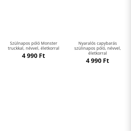
Szülnapos póló Monster
Nyaralós capybarás
truckkal, névvel, életkorral
szülinapos póló, névvel,
életkorral
4 990
Ft
4 990
Ft