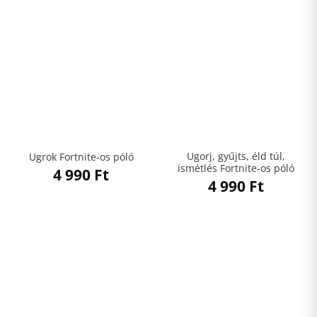
Ugorj, gyűjts, éld túl,
Ugrok Fortnite-os póló
ismétlés Fortnite-os póló
4 990
Ft
4 990
Ft