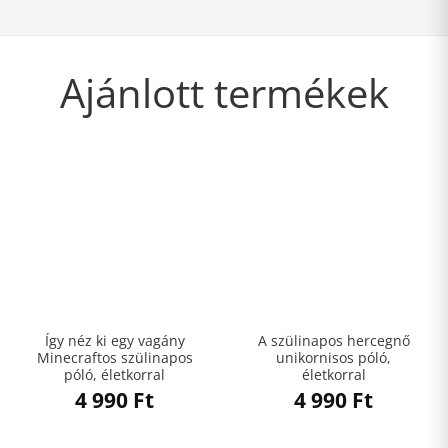
Ajánlott termékek
Így néz ki egy vagány
A szülinapos hercegnő
Minecraftos szülinapos
unikornisos póló,
póló, életkorral
életkorral
4 990
Ft
4 990
Ft