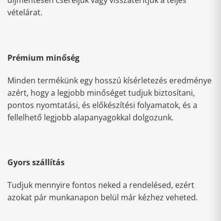
díjmentesen cseréljük vagy visszatérítjük a teljes
vételárat.
Prémium minőség
Minden termékünk egy hosszú kísérletezés eredménye
azért, hogy a legjobb minőséget tudjuk biztosítani,
pontos nyomtatási, és előkészítési folyamatok, és a
fellelhető legjobb alapanyagokkal dolgozunk.
Gyors szállítás
Tudjuk mennyire fontos neked a rendelésed, ezért
azokat pár munkanapon belül már kézhez veheted.