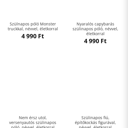
Szülnapos póló Monster
Nyaralós capybarás
truckkal, névvel, életkorral
szülinapos póló, névvel,
életkorral
4 990
Ft
4 990
Ft
Nem érsz utol,
Szülinapos fiú,
versenyautós szülinapos
építőkockás figurával,
póló, névvel, életkorral
névvel, életkorral