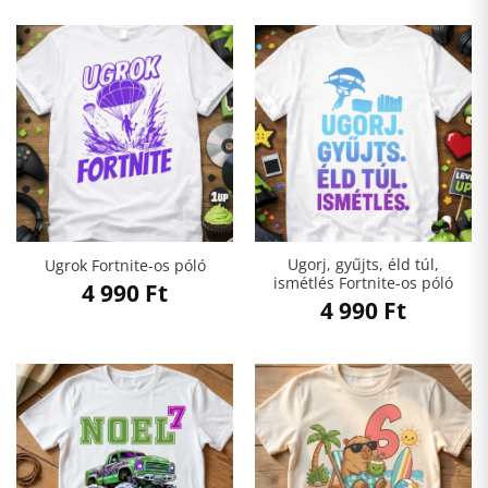
Ugorj, gyűjts, éld túl,
Ugrok Fortnite-os póló
ismétlés Fortnite-os póló
4 990
Ft
4 990
Ft