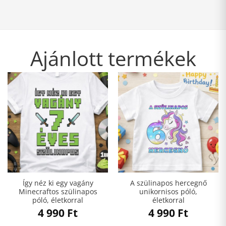
Ajánlott termékek
Így néz ki egy vagány
A szülinapos hercegnő
Minecraftos szülinapos
unikornisos póló,
póló, életkorral
életkorral
4 990
Ft
4 990
Ft