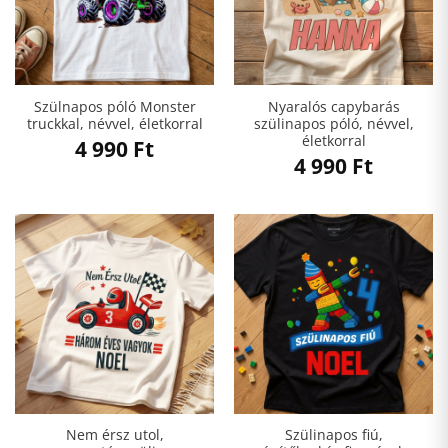
Szülnapos póló Monster
Nyaralós capybarás
truckkal, névvel, életkorral
szülinapos póló, névvel,
életkorral
4 990
Ft
4 990
Ft
Nem érsz utol,
Szülinapos fiú,