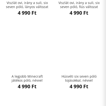
Viszlát ovi, irány a suli, six
Viszlát ovi, irány a suli, six
seven póló, lányos változat
seven póló, fiús változat
4 990
Ft
4 990
Ft
A legjobb Minecraft
Húsvéti six seven póló
játékos póló, névvel
tojásokkal, névvel
4 990
Ft
4 990
Ft