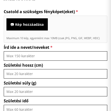
Csatold a szükséges fényképet(eket)
*
📷 Kép hozzáadása
Maximum 10 kép, egyenként max 10MB (csak JPG, PNG, GIF, WEBP, HEIC)
Írd ide a nevet/neveket
*
Születési hossz (cm)
Születési súly (g)
Születési idő