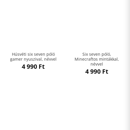
Húsvéti six seven póló
Six seven póló,
gamer nyuszival, névvel
Minecraftos mintákkal,
névvel
4 990
Ft
4 990
Ft