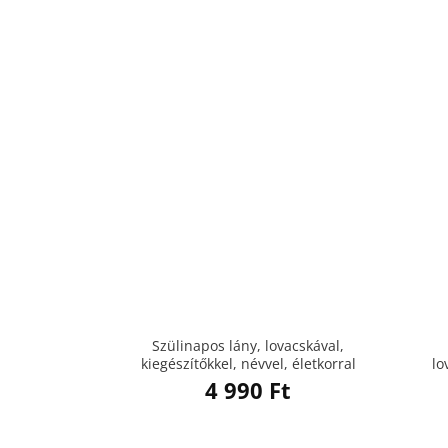
Szülinapos lány, lovacskával,
kiegészítőkkel, névvel, életkorral
lo
4 990
Ft