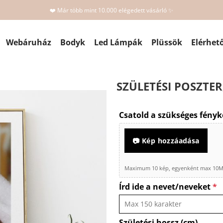
❤️ Már több mint 10.000 elégedett vásárló ✨
Webáruház
Bodyk
Led Lámpák
Plüssök
Elérhet
SZÜLETÉSI POSZTER
Csatold a szükséges fényk
📷 Kép hozzáadása
Maximum 10 kép, egyenként max 10MB 
Írd ide a nevet/neveket
*
Születési hossz (cm)