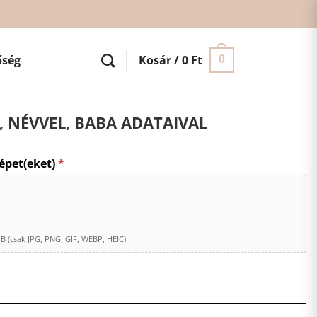
őség
Kosár /
0
Ft
0
, NÉVVEL, BABA ADATAIVAL
épet(eket)
*
(csak JPG, PNG, GIF, WEBP, HEIC)