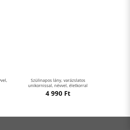
vel,
Szülinapos lány, varázslatos
unikornissal, névvel, életkorral
4 990
Ft