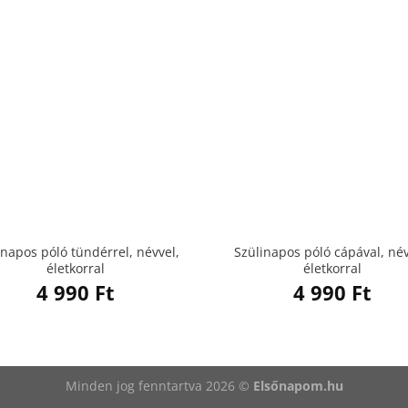
inapos póló tündérrel, névvel,
Szülinapos póló cápával, név
életkorral
életkorral
4 990
Ft
4 990
Ft
Minden jog fenntartva 2026 ©
Elsőnapom.hu