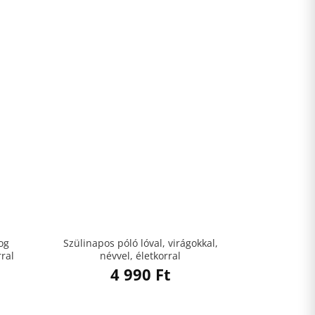
og
Szülinapos póló lóval, virágokkal,
rral
névvel, életkorral
4 990
Ft