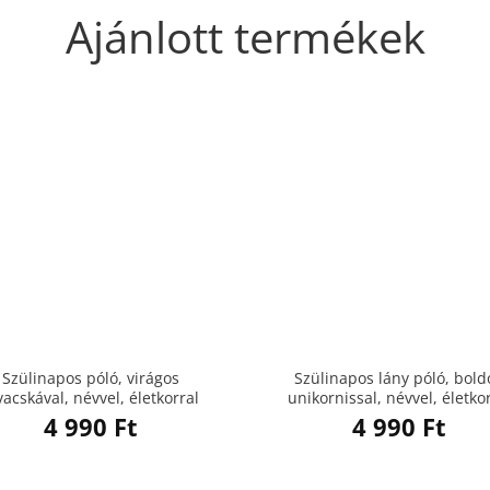
Ajánlott termékek
Szülinapos póló, virágos
Szülinapos lány póló, bold
vacskával, névvel, életkorral
unikornissal, névvel, életko
4 990
Ft
4 990
Ft