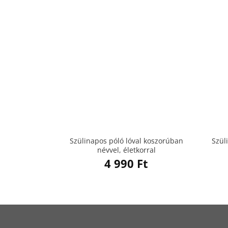
Szülinapos póló lóval koszorúban
Szül
névvel, életkorral
4 990
Ft