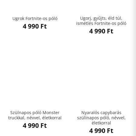
Ugorj, gyűjts, éld túl,
Ugrok Fortnite-os póló
ismétlés Fortnite-os póló
4 990
Ft
4 990
Ft
Szülnapos póló Monster
Nyaralós capybarás
truckkal, névvel, életkorral
szülinapos póló, névvel,
életkorral
4 990
Ft
4 990
Ft