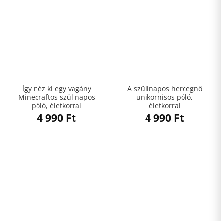
Így néz ki egy vagány
A szülinapos hercegnő
Minecraftos szülinapos
unikornisos póló,
póló, életkorral
életkorral
4 990
Ft
4 990
Ft