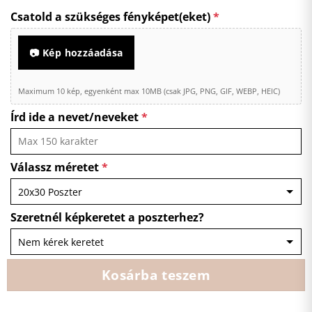
Csatold a szükséges fényképet(eket)
*
📷 Kép hozzáadása
Maximum 10 kép, egyenként max 10MB (csak JPG, PNG, GIF, WEBP, HEIC)
Írd ide a nevet/neveket
*
Válassz méretet
*
Szeretnél képkeretet a poszterhez?
Kosárba teszem