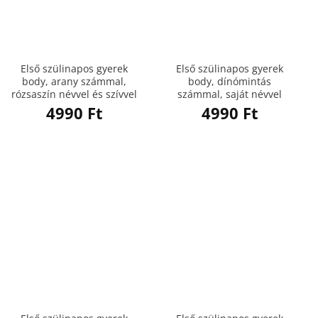
Első szülinapos gyerek
Első szülinapos gyerek
body, arany számmal,
body, dínómintás
rózsaszín névvel és szívvel
számmal, saját névvel
4990
Ft
4990
Ft