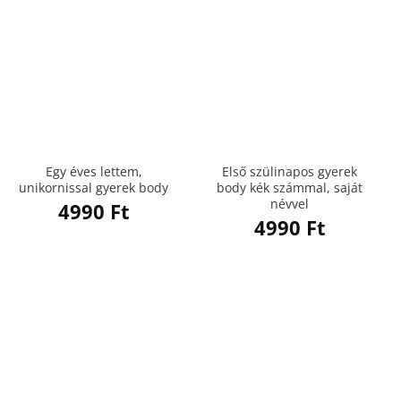
Egy éves lettem,
Első szülinapos gyerek
unikornissal gyerek body
body kék számmal, saját
névvel
4990
Ft
4990
Ft