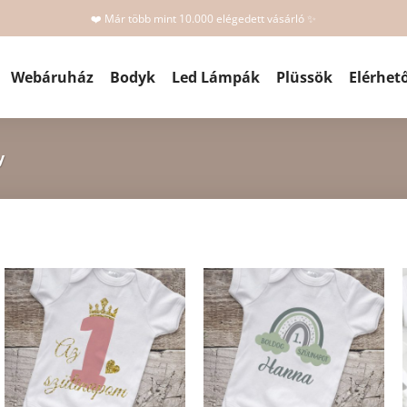
❤️ Már több mint 10.000 elégedett vásárló ✨
Webáruház
Bodyk
Led Lámpák
Plüssök
Elérhet
y