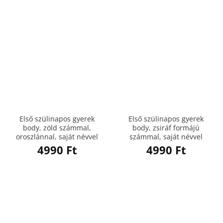
Első szülinapos gyerek
Első szülinapos gyerek
body, zöld számmal,
body, zsiráf formájú
oroszlánnal, saját névvel
számmal, saját névvel
4990
Ft
4990
Ft