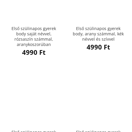
Első szülinapos gyerek
Első szülinapos gyerek
body saját névvel,
body, arany számmal, kék
rózsaszín számmal,
névvel és szívvel
aranykoszorúban
4990
Ft
4990
Ft