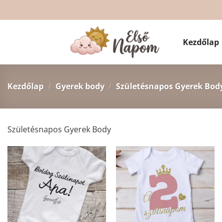
Skip
to
content
Kezdőlap
Kezdőlap
/
Gyerek body
/
Születésnapos Gyerek Bod
Születésnapos Gyerek Body