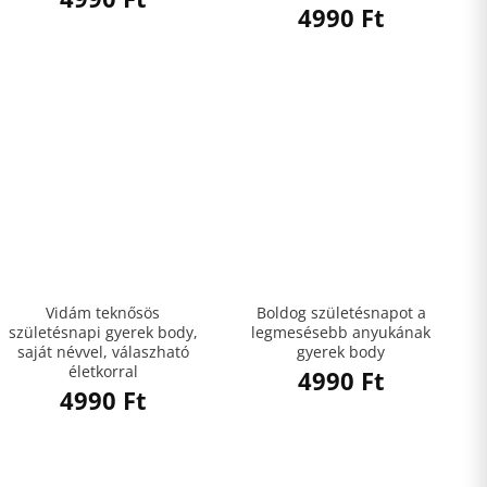
4990
Ft
Vidám teknősös
Boldog születésnapot a
születésnapi gyerek body,
legmesésebb anyukának
saját névvel, válaszható
gyerek body
életkorral
4990
Ft
4990
Ft