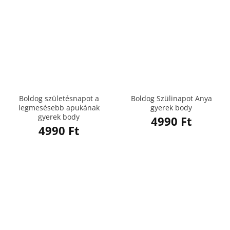
Boldog születésnapot a
Boldog Szülinapot Anya
legmesésebb apukának
gyerek body
gyerek body
4990
Ft
4990
Ft