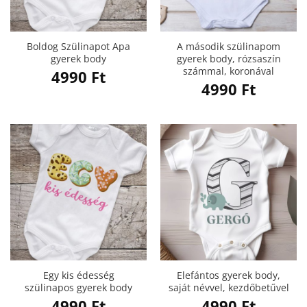
Boldog Szülinapot Apa
A második szülinapom
gyerek body
gyerek body, rózsaszín
számmal, koronával
4990
Ft
4990
Ft
Egy kis édesség
Elefántos gyerek body,
szülinapos gyerek body
saját névvel, kezdőbetűvel
4990
Ft
4990
Ft