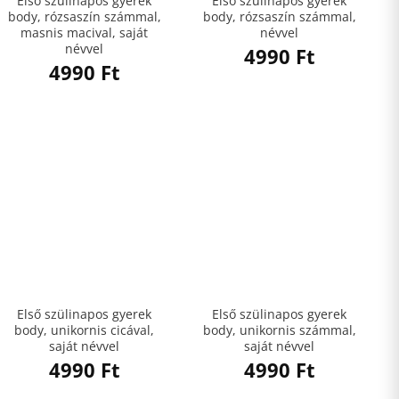
Első szülinapos gyerek
Első szülinapos gyerek
body, rózsaszín számmal,
body, rózsaszín számmal,
masnis macival, saját
névvel
névvel
4990
Ft
4990
Ft
Első szülinapos gyerek
Első szülinapos gyerek
body, unikornis cicával,
body, unikornis számmal,
saját névvel
saját névvel
4990
Ft
4990
Ft