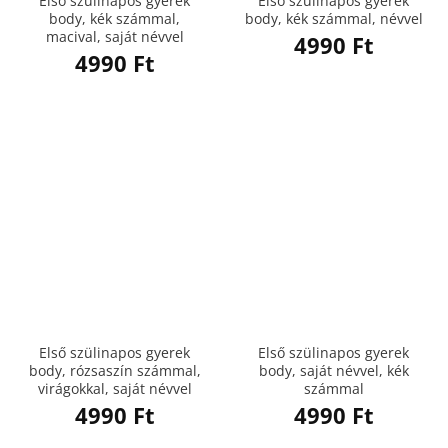
Első szülinapos gyerek
Első szülinapos gyerek
body, kék számmal,
body, kék számmal, névvel
macival, saját névvel
4990
Ft
4990
Ft
Első szülinapos gyerek
Első szülinapos gyerek
body, rózsaszín számmal,
body, saját névvel, kék
virágokkal, saját névvel
számmal
4990
Ft
4990
Ft