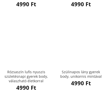
4990
Ft
4990
Ft
Rózsaszín lufis nyuszis
Szülinapos lány gyerek
születésnapi gyerek body,
body, unikornis mintával
válaszható életkorral
4990
Ft
4990
Ft