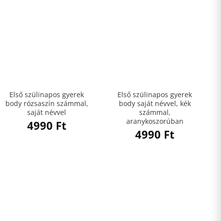
Első szülinapos gyerek
Első szülinapos gyerek
body rózsaszín számmal,
body saját névvel, kék
saját névvel
számmal,
aranykoszorúban
4990
Ft
4990
Ft