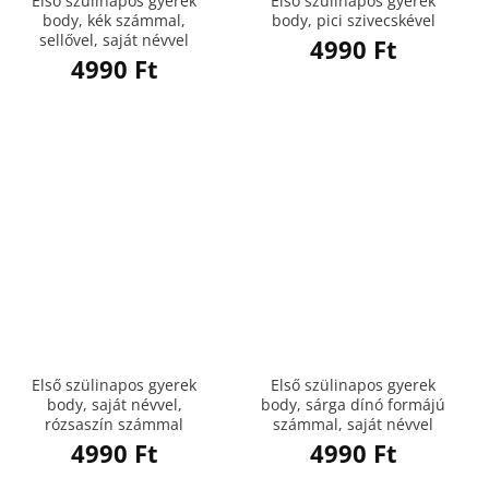
Első szülinapos gyerek
Első szülinapos gyerek
body, kék számmal,
body, pici szivecskével
sellővel, saját névvel
4990
Ft
4990
Ft
Első szülinapos gyerek
Első szülinapos gyerek
body, saját névvel,
body, sárga dínó formájú
rózsaszín számmal
számmal, saját névvel
4990
Ft
4990
Ft