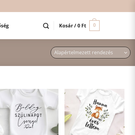
őség
Kosár /
0
Ft
0