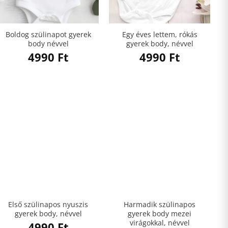
Boldog szülinapot gyerek
Egy éves lettem, rókás
body névvel
gyerek body, névvel
4990
Ft
4990
Ft
Első szülinapos nyuszis
Harmadik szülinapos
gyerek body, névvel
gyerek body mezei
virágokkal, névvel
4990
Ft