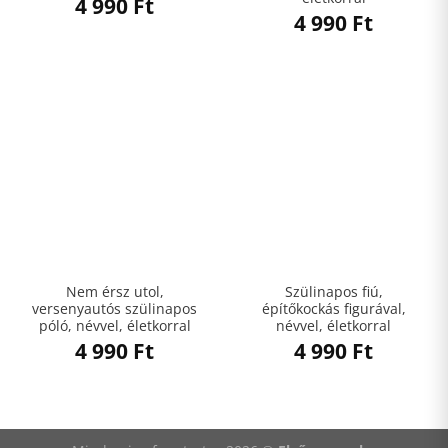
4 990
Ft
4 990
Ft
Nem érsz utol,
Szülinapos fiú,
versenyautós szülinapos
építőkockás figurával,
póló, névvel, életkorral
névvel, életkorral
4 990
Ft
4 990
Ft