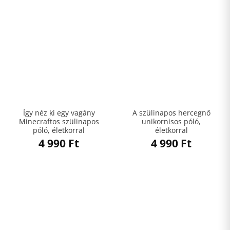
Így néz ki egy vagány
A szülinapos hercegnő
Minecraftos szülinapos
unikornisos póló,
póló, életkorral
életkorral
4 990
Ft
4 990
Ft