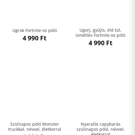
Ugorj, gyűjts, éld túl,
Ugrok Fortnite-os póló
ismétlés Fortnite-os póló
4 990
Ft
4 990
Ft
Szülnapos póló Monster
Nyaralós capybarás
truckkal, névvel, életkorral
szülinapos póló, névvel,
életkorral