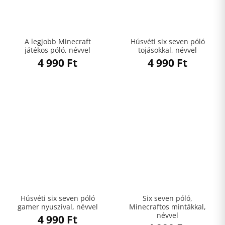
A legjobb Minecraft
Húsvéti six seven póló
játékos póló, névvel
tojásokkal, névvel
4 990
Ft
4 990
Ft
Húsvéti six seven póló
Six seven póló,
gamer nyuszival, névvel
Minecraftos mintákkal,
névvel
4 990
Ft