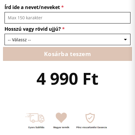
Írd ide a nevet/neveket
*
Hosszú vagy rövid ujjú?
*
Kosárba teszem
4 990
Ft