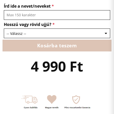
Írd ide a nevet/neveket
*
Hosszú vagy rövid ujjú?
*
Kosárba teszem
4 990
Ft