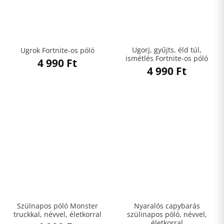
Ugorj, gyűjts, éld túl,
Ugrok Fortnite-os póló
ismétlés Fortnite-os póló
4 990
Ft
4 990
Ft
Szülnapos póló Monster
Nyaralós capybarás
truckkal, névvel, életkorral
szülinapos póló, névvel,
életkorral