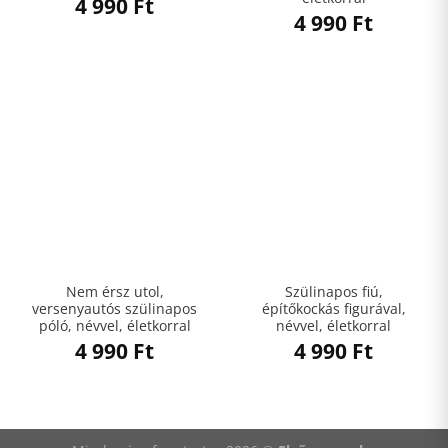
4 990
Ft
4 990
Ft
Nem érsz utol,
Szülinapos fiú,
versenyautós szülinapos
építőkockás figurával,
póló, névvel, életkorral
névvel, életkorral
4 990
Ft
4 990
Ft