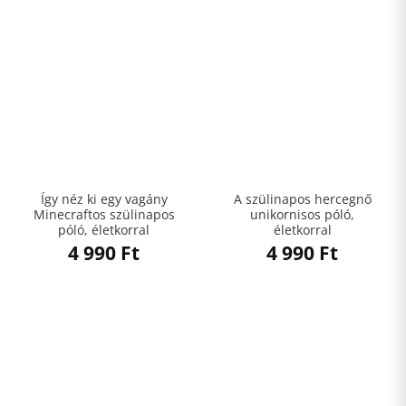
Így néz ki egy vagány
A szülinapos hercegnő
Minecraftos szülinapos
unikornisos póló,
póló, életkorral
életkorral
4 990
Ft
4 990
Ft