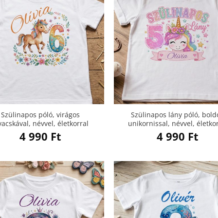
Szülinapos póló, virágos
Szülinapos lány póló, bold
vacskával, névvel, életkorral
unikornissal, névvel, életko
4 990
Ft
4 990
Ft