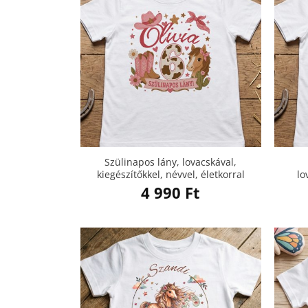
Szülinapos lány, lovacskával,
kiegészítőkkel, névvel, életkorral
lo
4 990
Ft