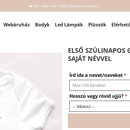
❤️ Már több mint 10.000 elégedett vásárló ✨
Webáruház
Bodyk
Led Lámpák
Plüssök
Elérhet
ELSŐ SZÜLINAPOS 
SAJÁT NÉVVEL
Írd ide a nevet/neveket
*
Hosszú vagy rövid ujjú?
*