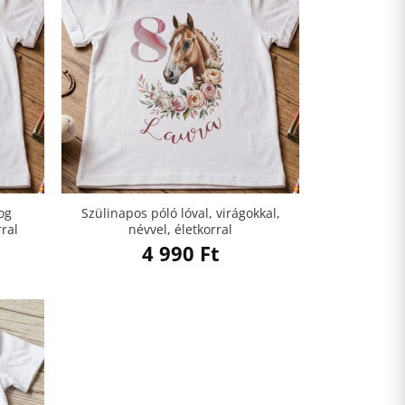
og
Szülinapos póló lóval, virágokkal,
rral
névvel, életkorral
4 990
Ft