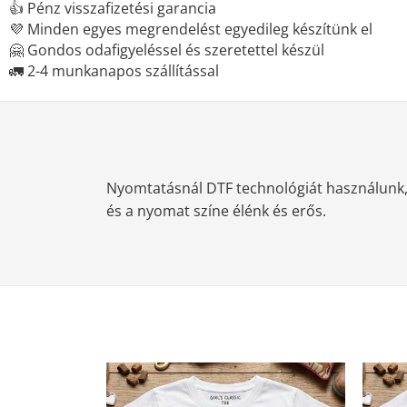
👍 Pénz visszafizetési garancia
💜 Minden egyes megrendelést egyedileg készítünk el
🤗 Gondos odafigyeléssel és szeretettel készül
🚛 2-4 munkanapos szállítással
Nyomtatásnál DTF technológiát használunk, m
és a nyomat színe élénk és erős.