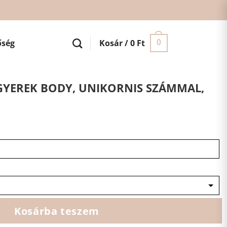
őség
Kosár /
0
Ft
0
GYEREK BODY, UNIKORNIS SZÁMMAL,
Kosárba teszem