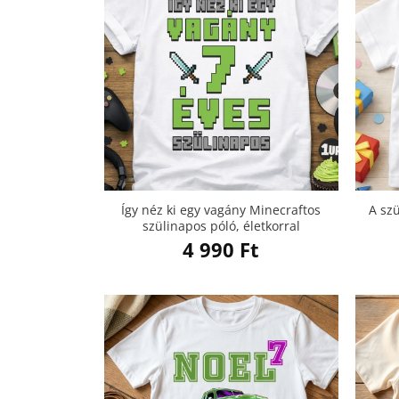
Így néz ki egy vagány Minecraftos
A sz
szülinapos póló, életkorral
4 990
Ft