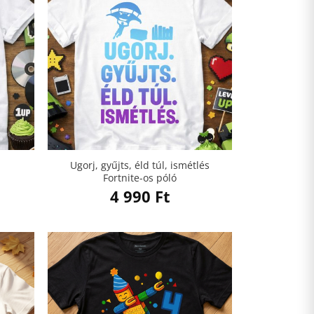
Ugorj, gyűjts, éld túl, ismétlés
Fortnite-os póló
4 990
Ft