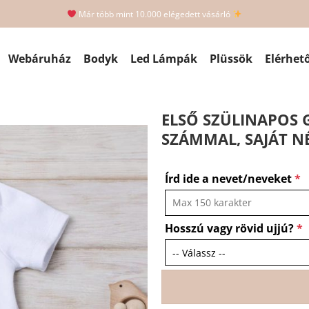
Már több mint 10.000 elégedett vásárló
Webáruház
Bodyk
Led Lámpák
Plüssök
Elérhet
ELSŐ SZÜLINAPOS 
SZÁMMAL, SAJÁT N
Írd ide a nevet/neveket
*
Hosszú vagy rövid ujjú?
*