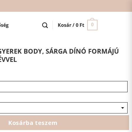
őség
Kosár /
0
Ft
0
GYEREK BODY, SÁRGA DÍNÓ FORMÁJÚ
ÉVVEL
Kosárba teszem