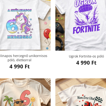
ülinapos hercegnő unikornisos
Ugrok Fortnite-os póló
póló, életkorral
4 990
Ft
4 990
Ft