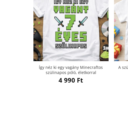
Így néz ki egy vagány Minecraftos
A sz
szülinapos póló, életkorral
4 990
Ft