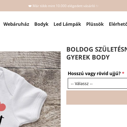
❤️ Már több mint 10.000 elégedett vásárló ✨
Webáruház
Bodyk
Led Lámpák
Plüssök
Elérhet
BOLDOG SZÜLETÉS
GYEREK BODY
Hosszú vagy rövid ujjú?
*