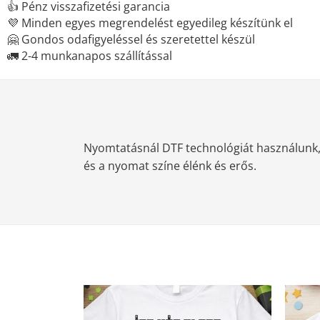
👍 Pénz visszafizetési garancia
💜 Minden egyes megrendelést egyedileg készítünk el
🤗 Gondos odafigyeléssel és szeretettel készül
🚛 2-4 munkanapos szállítással
Nyomtatásnál DTF technológiát használunk, m
és a nyomat színe élénk és erős.