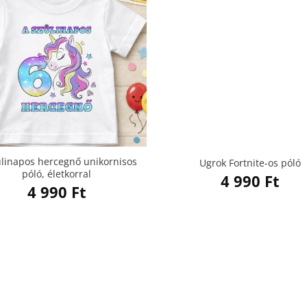
ülinapos hercegnő unikornisos
Ugrok Fortnite-os póló
póló, életkorral
4 990
Ft
4 990
Ft