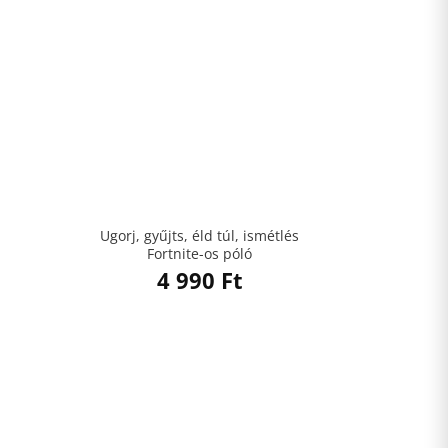
Ugorj, gyűjts, éld túl, ismétlés
Fortnite-os póló
4 990
Ft