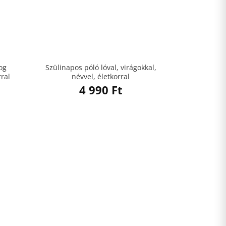
og
Szülinapos póló lóval, virágokkal,
rral
névvel, életkorral
4 990
Ft