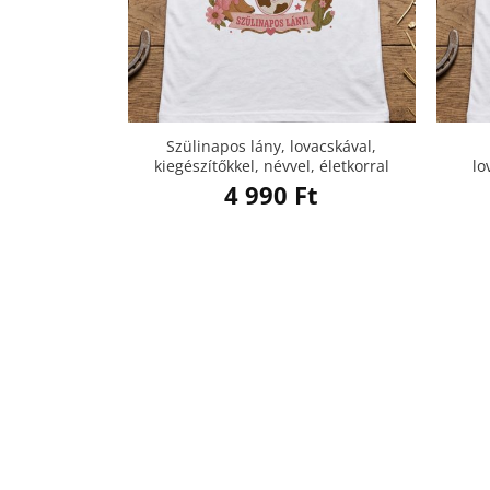
Szülinapos lány, lovacskával,
kiegészítőkkel, névvel, életkorral
lo
4 990
Ft