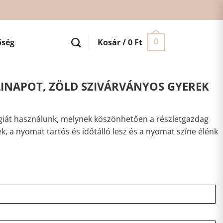
őség
Kosár /
0
Ft
0
INAPOT, ZÖLD SZIVÁRVÁNYOS GYEREK
iát használunk, melynek köszönhetően a részletgazdag
ek, a nyomat tartós és időtálló lesz és a nyomat színe élénk