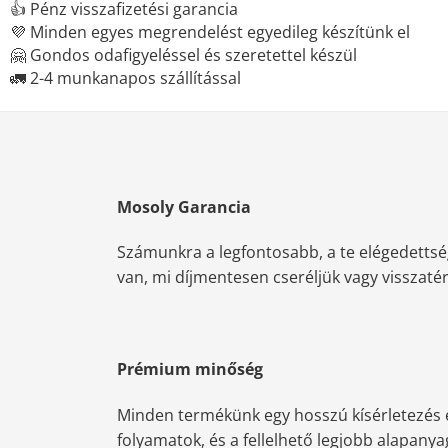
👍 Pénz visszafizetési garancia
💜 Minden egyes megrendelést egyedileg készítünk el
🤗 Gondos odafigyeléssel és szeretettel készül
🚛 2-4 munkanapos szállítással
Mosoly Garancia
Számunkra a legfontosabb, a te elégedettsé
van, mi díjmentesen cseréljük vagy visszatérít
Prémium minőség
Minden termékünk egy hosszú kísérletezés e
folyamatok, és a fellelhető legjobb alapany