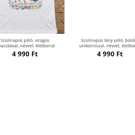
Szülinapos póló, virágos
Szülinapos lány póló, bold
vacskával, névvel, életkorral
unikornissal, névvel, életko
4 990
Ft
4 990
Ft