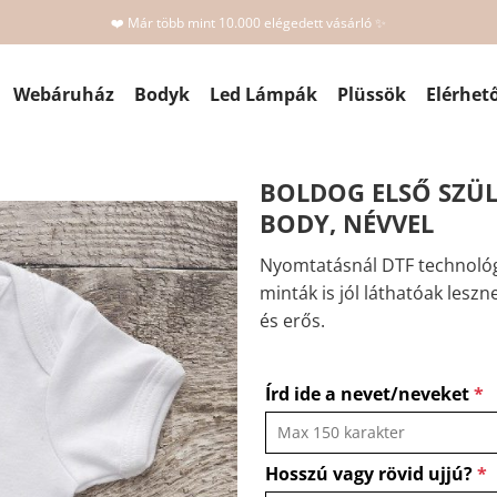
❤️ Már több mint 10.000 elégedett vásárló ✨
Webáruház
Bodyk
Led Lámpák
Plüssök
Elérhet
BOLDOG ELSŐ SZÜL
BODY, NÉVVEL
Nyomtatásnál DTF technológ
minták is jól láthatóak leszn
és erős.
Írd ide a nevet/neveket
*
Hosszú vagy rövid ujjú?
*