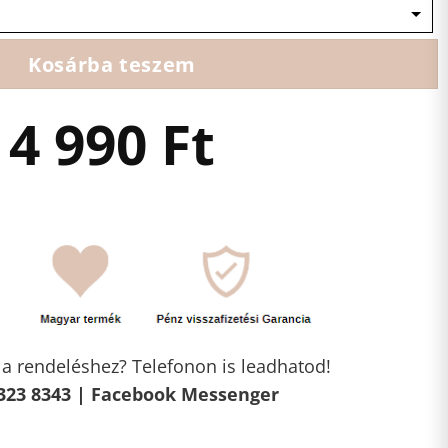
Kosárba teszem
4 990
Ft
l a rendeléshez? Telefonon is leadhatod!
323 8343 |
Facebook Messenger