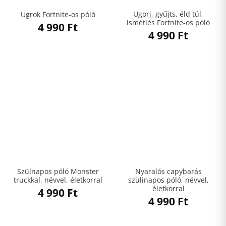
Ugorj, gyűjts, éld túl,
Ugrok Fortnite-os póló
ismétlés Fortnite-os póló
4 990
Ft
4 990
Ft
Szülnapos póló Monster
Nyaralós capybarás
truckkal, névvel, életkorral
szülinapos póló, névvel,
életkorral
4 990
Ft
4 990
Ft