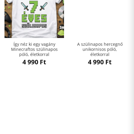
Így néz ki egy vagány
A szülinapos hercegnő
Minecraftos szülinapos
unikornisos póló,
póló, életkorral
életkorral
4 990
Ft
4 990
Ft