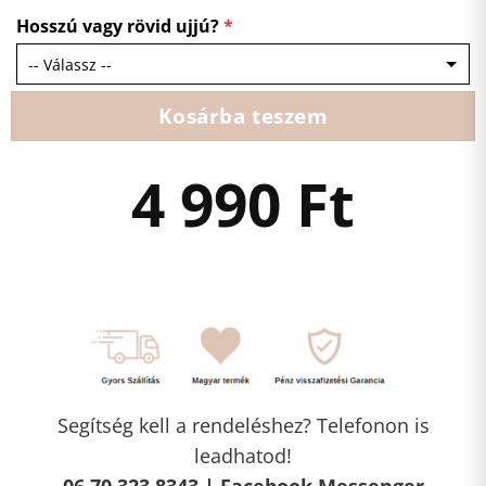
Hosszú vagy rövid ujjú?
*
Kosárba teszem
4 990
Ft
Segítség kell a rendeléshez? Telefonon is
leadhatod!
06 70 323 8343 |
Facebook Messenger