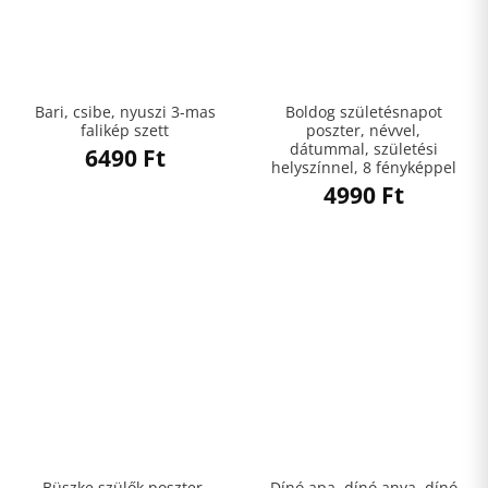
Bari, csibe, nyuszi 3-mas
Boldog születésnapot
falikép szett
poszter, névvel,
dátummal, születési
6490
Ft
helyszínnel, 8 fényképpel
4990
Ft
Büszke szülők poszter,
Dínó apa, dínó anya, dínó