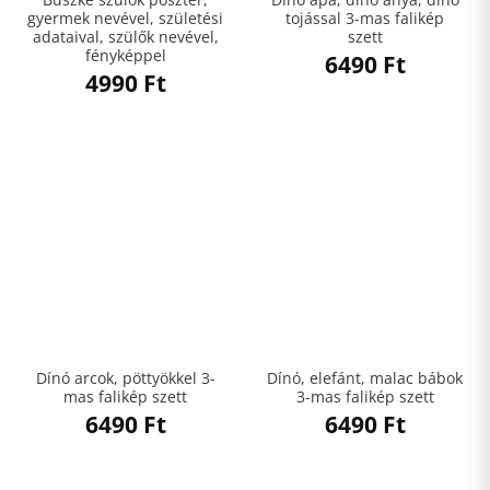
gyermek nevével, születési
tojással 3-mas falikép
adataival, szülők nevével,
szett
fényképpel
6490
Ft
4990
Ft
Dínó arcok, pöttyökkel 3-
Dínó, elefánt, malac bábok
mas falikép szett
3-mas falikép szett
6490
Ft
6490
Ft