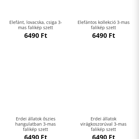
Elefánt, lovacska, csiga 3-
Elefántos kollekció 3-mas
mas falikép szett
falikép szett
6490
Ft
6490
Ft
Erdei állatok őszies
Erdei állatok
hangulatban 3-mas
virágkoszorúval 3-mas
falikép szett
falikép szett
6490
Ft
6490
Ft