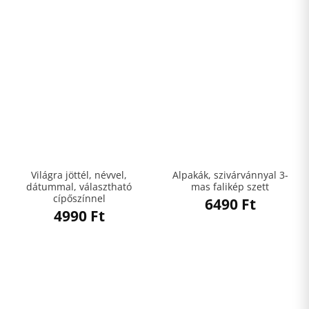
Világra jöttél, névvel,
Alpakák, szivárvánnyal 3-
dátummal, választható
mas falikép szett
cípőszínnel
6490
Ft
4990
Ft