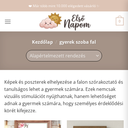
Skip
❤️ Már több mint 10.000 elégedett vásárló ✨
to
content
0
Kezdőlap
/
gyerek szoba fal
Képek és poszterek elhelyezése a falon szórakoztató és
tanulságos lehet a gyermek számára. Ezek nemcsak
vizuális stimulációt nyújthatnak, hanem lehetőséget
adnak a gyermek számára, hogy személyes érdeklődési
körét kifejezze.