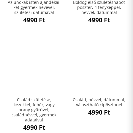
Az unokák isten ajándékai,
Boldog első születésnapot
két gyermek nevével,
poszter, 4 fényképpel,
születési dátumával
névvel, dátummal
4990
Ft
4990
Ft
Család születése,
Család, névvel, dátummal,
kezekkel, fehér, vagy
választható cípőszínnel
arany gyűrűvel,
4990
Ft
családnévvel, gyermek
adataival
4990
Ft