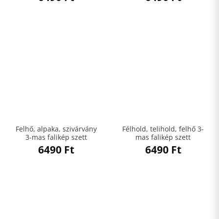
Felhő, alpaka, szivárvány
Félhold, telihold, felhő 3-
3-mas falikép szett
mas falikép szett
6490
Ft
6490
Ft