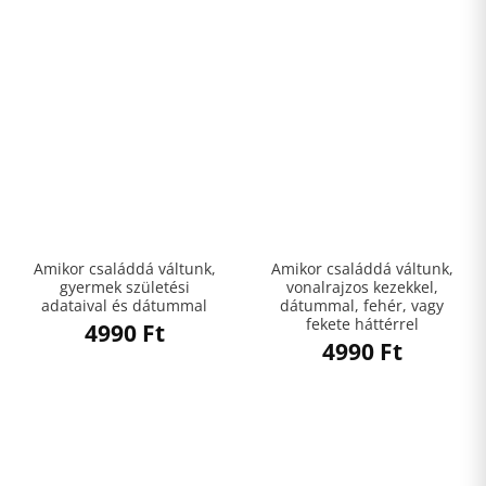
Amikor családdá váltunk,
Amikor családdá váltunk,
gyermek születési
vonalrajzos kezekkel,
adataival és dátummal
dátummal, fehér, vagy
fekete háttérrel
4990
Ft
4990
Ft