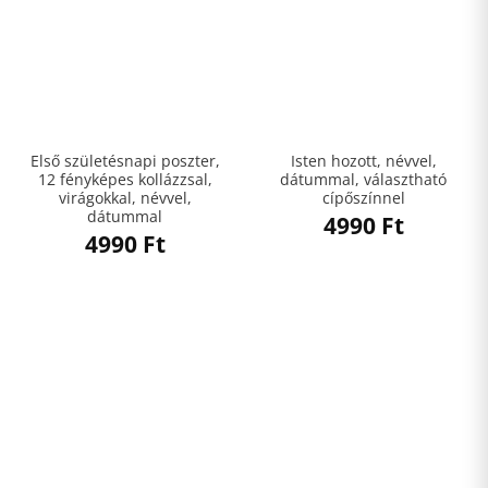
Első születésnapi poszter,
Isten hozott, névvel,
12 fényképes kollázzsal,
dátummal, választható
virágokkal, névvel,
cípőszínnel
dátummal
4990
Ft
4990
Ft