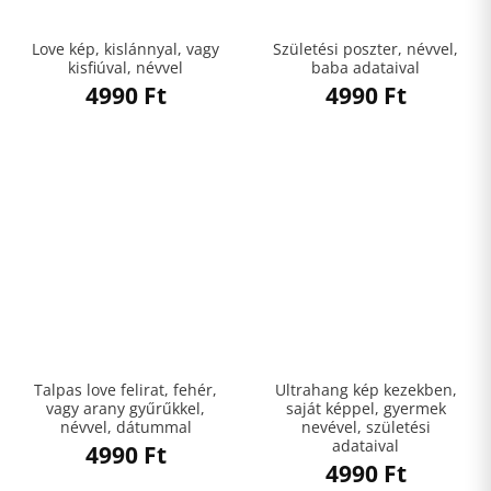
Love kép, kislánnyal, vagy
Születési poszter, névvel,
kisfiúval, névvel
baba adataival
4990
Ft
4990
Ft
Talpas love felirat, fehér,
Ultrahang kép kezekben,
vagy arany gyűrűkkel,
saját képpel, gyermek
névvel, dátummal
nevével, születési
adataival
4990
Ft
4990
Ft