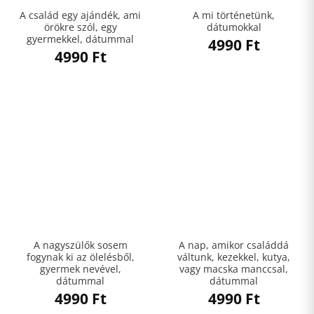
A család egy ajándék, ami
A mi történetünk,
örökre szól, egy
dátumokkal
gyermekkel, dátummal
4990
Ft
4990
Ft
A nagyszülők sosem
A nap, amikor családdá
fogynak ki az ölelésből,
váltunk, kezekkel, kutya,
gyermek nevével,
vagy macska manccsal,
dátummal
dátummal
4990
Ft
4990
Ft