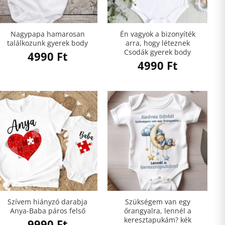
Nagypapa hamarosan
Én vagyok a bizonyíték
találkozunk gyerek body
arra, hogy léteznek
Csodák gyerek body
4990
Ft
4990
Ft
Szívem hiányzó darabja
Szükségem van egy
Anya-Baba páros felső
őrangyalra, lennél a
keresztapukám? kék
9990
Ft