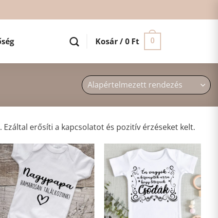
őség
Kosár /
0
Ft
0
által erősíti a kapcsolatot és pozitív érzéseket kelt.