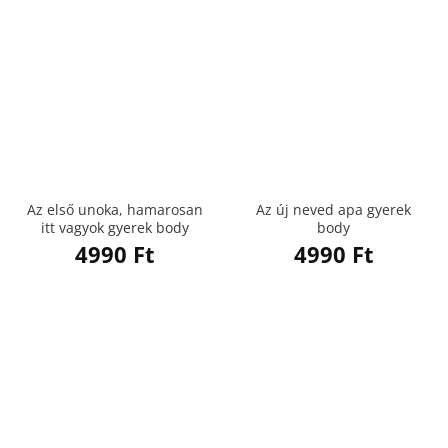
Az első unoka, hamarosan
Az új neved apa gyerek
itt vagyok gyerek body
body
4990
Ft
4990
Ft