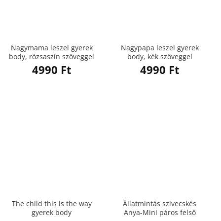
Nagymama leszel gyerek
Nagypapa leszel gyerek
body, rózsaszín szöveggel
body, kék szöveggel
4990
Ft
4990
Ft
The child this is the way
Állatmintás szivecskés
gyerek body
Anya-Mini páros felső