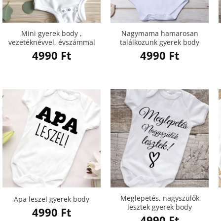
Mini gyerek body ,
Nagymama hamarosan
vezetéknévvel, évszámmal
találkozunk gyerek body
4990
Ft
4990
Ft
Meglepetés, nagyszülők
Apa leszel gyerek body
lesztek gyerek body
4990
Ft
4990
Ft