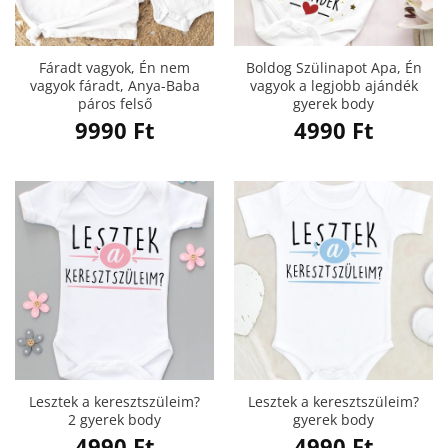
Fáradt vagyok, Én nem
Boldog Szülinapot Apa, Én
vagyok fáradt, Anya-Baba
vagyok a legjobb ajándék
páros felső
gyerek body
9990
Ft
4990
Ft
Lesztek a keresztszüleim?
Lesztek a keresztszüleim?
2 gyerek body
gyerek body
4990
Ft
4990
Ft