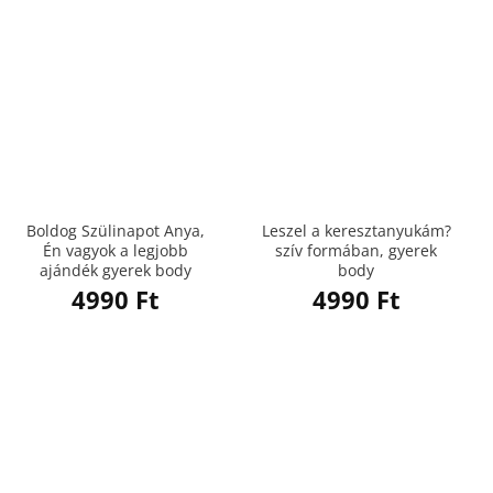
Boldog Szülinapot Anya,
Leszel a keresztanyukám?
Én vagyok a legjobb
szív formában, gyerek
ajándék gyerek body
body
4990
Ft
4990
Ft