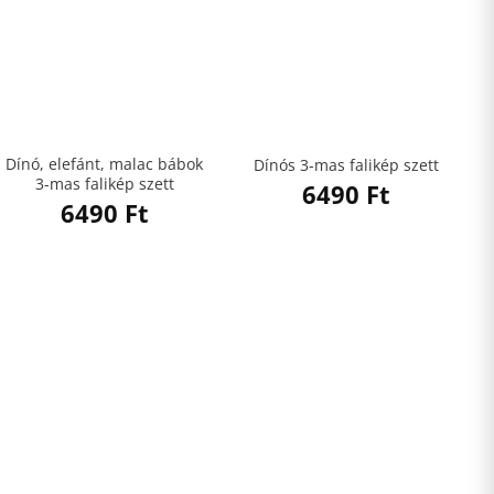
Dínó, elefánt, malac bábok
Dínós 3-mas falikép szett
3-mas falikép szett
6490
Ft
6490
Ft