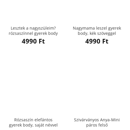
Lesztek a nagyszüleim?
Nagymama leszel gyerek
rózsaszínnel gyerek body
body, kék szöveggel
4990
Ft
4990
Ft
Rózsaszín elefántos
Szivárványos Anya-Mini
gyerek body, saját névvel
páros felső