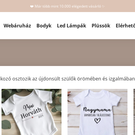
❤️ Már több mint 10.000 elégedett vásárló ✨
Webáruház
Bodyk
Led Lámpák
Plüssök
Elérhet
kozó osztozik az újdonsült szülők örömében és izgalmában. Ez