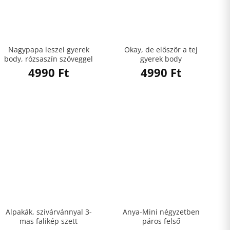
Nagypapa leszel gyerek
Okay, de először a tej
body, rózsaszín szöveggel
gyerek body
4990
Ft
4990
Ft
Alpakák, szivárvánnyal 3-
Anya-Mini négyzetben
mas falikép szett
páros felső