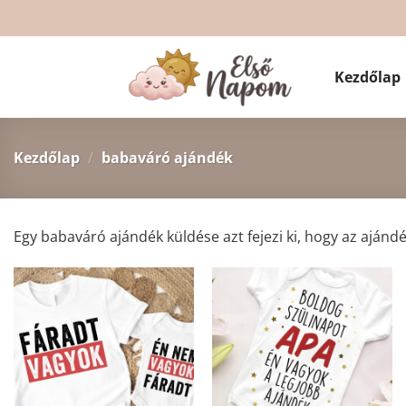
Skip
to
content
Kezdőlap
Kezdőlap
/
babaváró ajándék
Egy babaváró ajándék küldése azt fejezi ki, hogy az ajándé