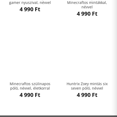
gamer nyuszival, névvel
Minecraftos mintákkal,
névvel
4 990
Ft
4 990
Ft
Minecraftos szülinapos
Huntrix Zoey mintás six
póló, névvel, életkorral
seven póló, névvel
4 990
Ft
4 990
Ft