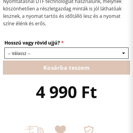
Nyomtatásnál DTF technológiát használunk, melynek
köszönhetően a részletgazdag minták is jól láthatóak
lesznek, a nyomat tartós és időtálló lesz és a nyomat
színe élénk és erős.
Hosszú vagy rövid ujjú?
*
Kosárba teszem
4 990
Ft