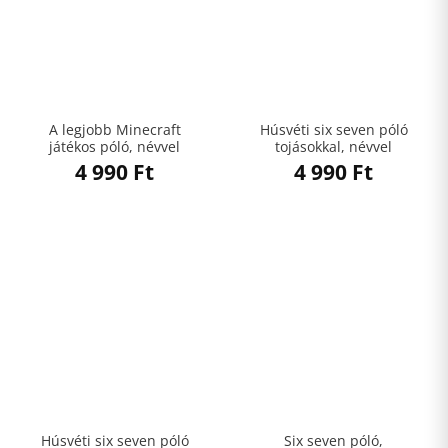
A legjobb Minecraft
Húsvéti six seven póló
játékos póló, névvel
tojásokkal, névvel
4 990
Ft
4 990
Ft
Húsvéti six seven póló
Six seven póló,