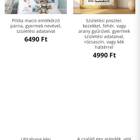
Pilóta macis emlékőrző
Születési poszter,
párna, gyermek nevével,
kezekkel, fehér, vagy
születési adataival
arany gyűrűvel, gyermek
születési adataival,
6490
Ft
rózsaszín, vagy kék
háttérrel
4990
Ft
A család egy ajándék, ami
Ultrahang kép