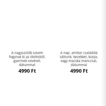
A nagyszülők sosem
A nap, amikor családdá
fogynak ki az ölelésből,
váltunk, kezekkel, kutya,
gyermek nevével,
vagy macska manccsal,
dátummal
dátummal
4990
Ft
4990
Ft