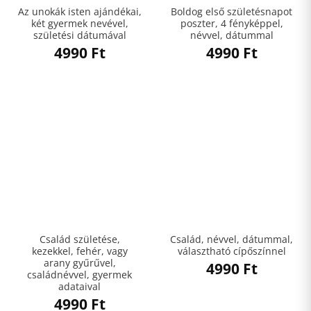
Az unokák isten ajándékai,
Boldog első születésnapot
két gyermek nevével,
poszter, 4 fényképpel,
születési dátumával
névvel, dátummal
4990
Ft
4990
Ft
Család születése,
Család, névvel, dátummal,
kezekkel, fehér, vagy
választható cípőszínnel
arany gyűrűvel,
4990
Ft
családnévvel, gyermek
adataival
4990
Ft