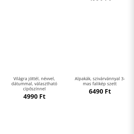
Világra jöttél, névvel,
Alpakák, szivárvánnyal 3-
dátummal, választható
mas falikép szett
cípőszínnel
6490
Ft
4990
Ft