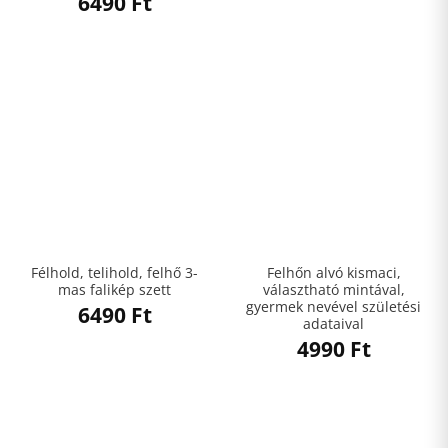
6490
Ft
Félhold, telihold, felhő 3-
Felhőn alvó kismaci,
mas falikép szett
választható mintával,
gyermek nevével születési
6490
Ft
adataival
4990
Ft