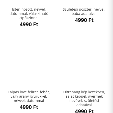
Isten hozott, névvel,
Születési poszter, névvel,
dátummal, választható
baba adataival
cípőszínnel
4990
Ft
4990
Ft
Talpas love felirat, fehér,
Ultrahang kép kezekben,
vagy arany gyűrűkkel,
saját képpel, gyermek
névvel, dátummal
nevével, születési
adataival
4990
Ft
4990
Ft