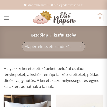
Skip
❤️ Már több mint 10.000 elégedett vásárló ✨
to
content
0
Kezdőlap
/
kisfiu szoba
Helyezz ki keretezett képeket, például családi
fényképeket, a kisfiús témájú falikép szetteket, például
dínós, vagy autós. A keretek személyességet és egyedi
karaktert adhatnak a falnak.