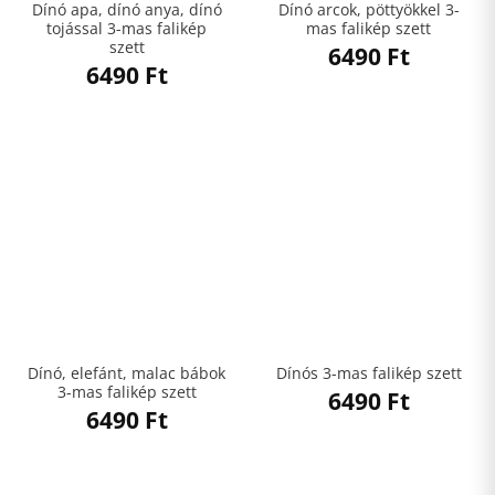
Dínó apa, dínó anya, dínó
Dínó arcok, pöttyökkel 3-
tojással 3-mas falikép
mas falikép szett
szett
6490
Ft
6490
Ft
Dínó, elefánt, malac bábok
Dínós 3-mas falikép szett
3-mas falikép szett
6490
Ft
6490
Ft