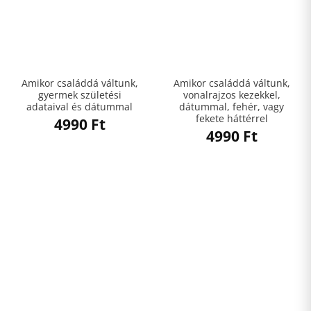
Amikor családdá váltunk,
Amikor családdá váltunk,
gyermek születési
vonalrajzos kezekkel,
adataival és dátummal
dátummal, fehér, vagy
fekete háttérrel
4990
Ft
4990
Ft