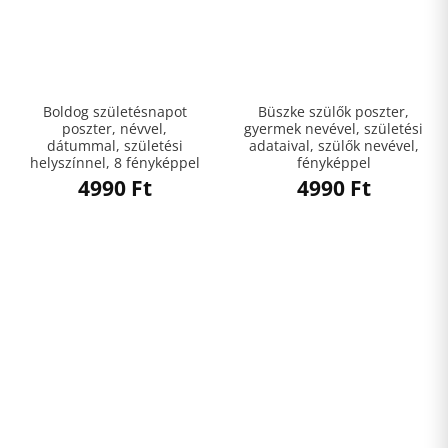
Boldog születésnapot
Büszke szülők poszter,
poszter, névvel,
gyermek nevével, születési
dátummal, születési
adataival, szülők nevével,
helyszínnel, 8 fényképpel
fényképpel
4990
Ft
4990
Ft