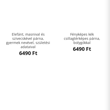
Elefánt, masnival és
Fényképes kék
szivecskével párna,
csillagtérképes párna,
gyermek nevével, születési
bolygókkal
adataival
6490
Ft
6490
Ft