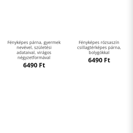
Fényképes párna, gyermek
Fényképes rózsaszín
nevével, születési
csillagtérképes párna,
adataival, virágos
bolygókkal
négyzetformával
6490
Ft
6490
Ft