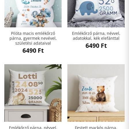
Pilóta macis emlékőrző
Emlékőrző párna, névvel,
párna, gyermek nevével,
adatokkal, kék elefánttal
születési adataival
6490
Ft
6490
Ft
Emlékőrző párna, névvel,
Festett mackós párna,