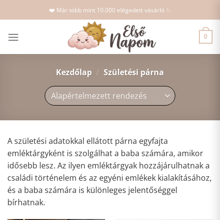
Skip
❤️ Már több mint 10.000 elégedett vásárló ✨
to
content
0
Kezdőlap
/
Születési párna
A születési adatokkal ellátott párna egyfajta
emléktárgyként is szolgálhat a baba számára, amikor
idősebb lesz. Az ilyen emléktárgyak hozzájárulhatnak a
családi történelem és az egyéni emlékek kialakításához,
és a baba számára is különleges jelentőséggel
bírhatnak.