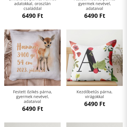
adatokkal, oroszlán
gyermek nevével,
családdal
adataival
6490
Ft
6490
Ft
Festett őzikés párna,
Kezdőbetűs párna,
gyermek nevével,
virágokkal
adataival
6490
Ft
6490
Ft