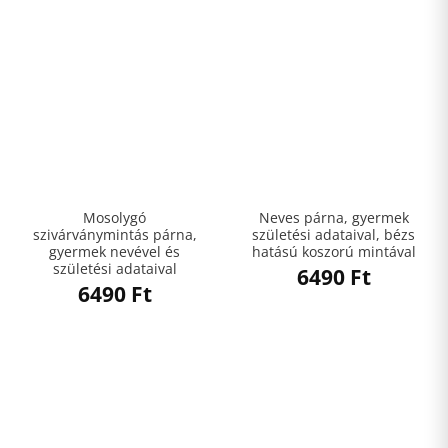
Mosolygó
Neves párna, gyermek
szivárványmintás párna,
születési adataival, bézs
gyermek nevével és
hatású koszorú mintával
születési adataival
6490
Ft
6490
Ft