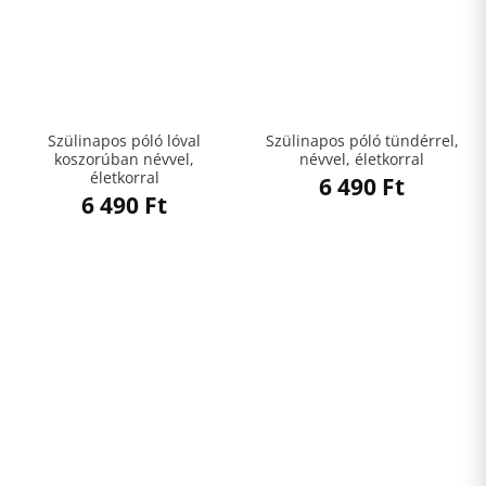
Szülinapos póló lóval
Szülinapos póló tündérrel,
koszorúban névvel,
névvel, életkorral
életkorral
6 490
Ft
6 490
Ft