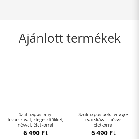
Ajánlott termékek
Szülinapos lány,
Szülinapos póló, virágos
lovacskával, kiegészítőkkel,
lovacskával, névvel,
névvel, életkorral
életkorral
6 490
Ft
6 490
Ft