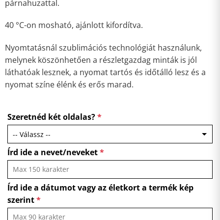
párnahuzattal.
40 °C-on mosható, ajánlott kifordítva.
Nyomtatásnál szublimációs technológiát használunk,
melynek köszönhetően a részletgazdag minták is jól
láthatóak lesznek, a nyomat tartós és időtálló lesz és a
nyomat színe élénk és erős marad.
Szeretnéd két oldalas?
*
Írd ide a nevet/neveket
*
Írd ide a dátumot vagy az életkort a termék kép
szerint
*