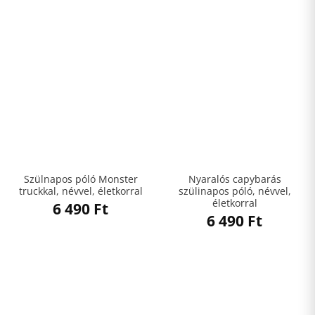
Szülnapos póló Monster
Nyaralós capybarás
truckkal, névvel, életkorral
szülinapos póló, névvel,
életkorral
6 490
Ft
6 490
Ft