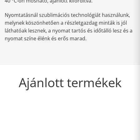
40 °C-on mosható, ajánlott kifordítva.
Nyomtatásnál szublimációs technológiát használunk,
melynek köszönhetően a részletgazdag minták is jól
láthatóak lesznek, a nyomat tartós és időtálló lesz és a
nyomat színe élénk és erős marad.
Ajánlott termékek