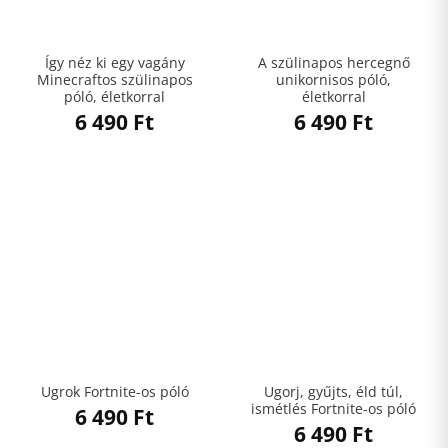
Így néz ki egy vagány
A szülinapos hercegnő
Minecraftos szülinapos
unikornisos póló,
póló, életkorral
életkorral
6 490
Ft
6 490
Ft
Ugorj, gyűjts, éld túl,
Ugrok Fortnite-os póló
ismétlés Fortnite-os póló
6 490
Ft
6 490
Ft