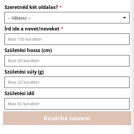
Szeretnéd két oldalas?
*
Írd ide a nevet/neveket
*
Születési hossz (cm)
Születési súly (g)
Születési idő
Kosárba teszem