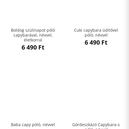
Boldog szülinapot póló
Cuki capybara üdítővel
capybarával, névvel,
póló, névvel
életkorral
6 490
Ft
6 490
Ft
Gördeszkázó Capybara-s
Baba capy póló, névvel