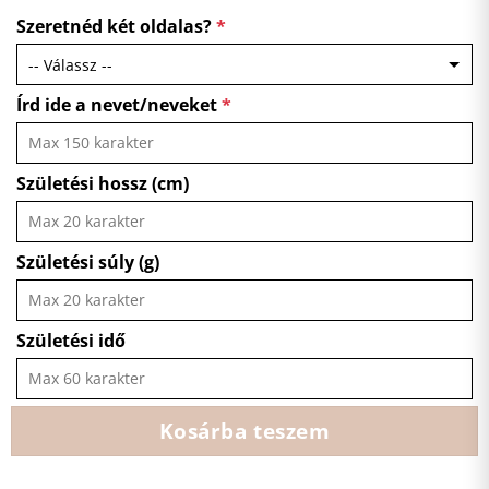
Szeretnéd két oldalas?
*
Írd ide a nevet/neveket
*
Születési hossz (cm)
Születési súly (g)
Születési idő
Kosárba teszem