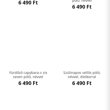
póló, névvel
6 490
Ft
6 490
Ft
Fürdőző capybara-s six
Szülinapos sellős póló,
seven póló, névvel
névvel, életkorral
6 490
Ft
6 490
Ft