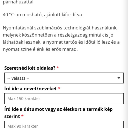
párnahuzattal.
40 °C-on mosható, ajánlott kifordítva.
Nyomtatásnál szublimációs technológiát használunk,
melynek köszönhetően a részletgazdag minták is jól
láthatóak lesznek, a nyomat tartós és időtálló lesz és a
nyomat színe élénk és erős marad.
Szeretnéd két oldalas?
*
Írd ide a nevet/neveket
*
Írd ide a dátumot vagy az életkort a termék kép
szerint
*