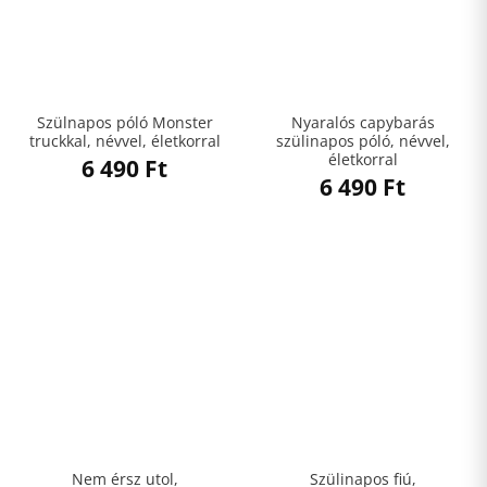
Szülnapos póló Monster
Nyaralós capybarás
truckkal, névvel, életkorral
szülinapos póló, névvel,
életkorral
6 490
Ft
6 490
Ft
Nem érsz utol,
Szülinapos fiú,