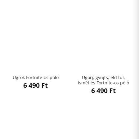
Ugorj, gyűjts, éld túl,
Ugrok Fortnite-os póló
ismétlés Fortnite-os póló
6 490
Ft
6 490
Ft