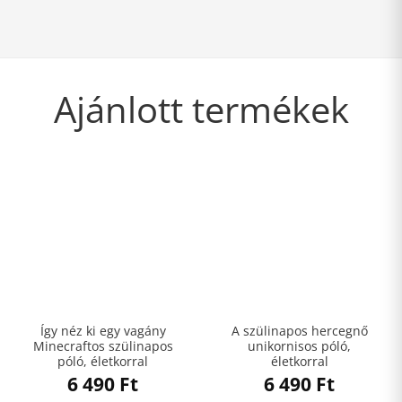
Ajánlott termékek
Így néz ki egy vagány
A szülinapos hercegnő
Minecraftos szülinapos
unikornisos póló,
póló, életkorral
életkorral
6 490
Ft
6 490
Ft