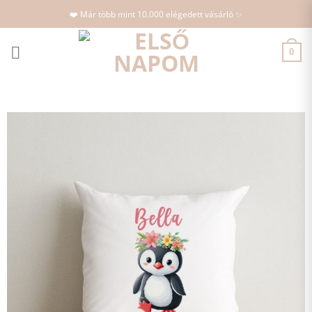
Skip
❤️ Már több mint 10.000 elégedett vásárló ✨
to
content
0