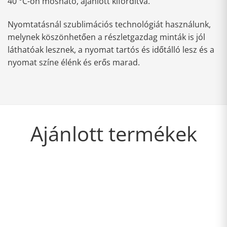
40 °C-on mosható, ajánlott kifordítva.
Nyomtatásnál szublimációs technológiát használunk,
melynek köszönhetően a részletgazdag minták is jól
láthatóak lesznek, a nyomat tartós és időtálló lesz és a
nyomat színe élénk és erős marad.
Ajánlott termékek