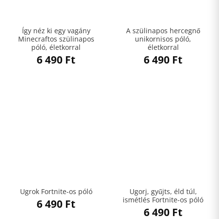
Így néz ki egy vagány
A szülinapos hercegnő
Minecraftos szülinapos
unikornisos póló,
póló, életkorral
életkorral
6 490
Ft
6 490
Ft
Ugorj, gyűjts, éld túl,
Ugrok Fortnite-os póló
ismétlés Fortnite-os póló
6 490
Ft
6 490
Ft