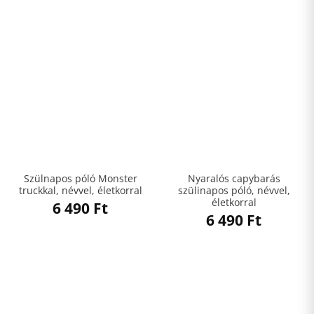
Szülnapos póló Monster
Nyaralós capybarás
truckkal, névvel, életkorral
szülinapos póló, névvel,
életkorral
6 490
Ft
6 490
Ft