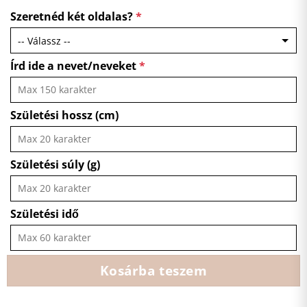
Szeretnéd két oldalas?
*
Írd ide a nevet/neveket
*
Születési hossz (cm)
Születési súly (g)
Születési idő
Kosárba teszem