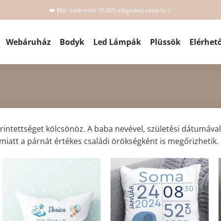
❤️ Már több mint 10.000 elégedett vásárló ✨
Webáruház
Bodyk
Led Lámpák
Plüssök
Elérhet
rintettséget kölcsönöz. A baba nevével, születési dátumával é
iatt a párnát értékes családi örökségként is megőrizhetik.