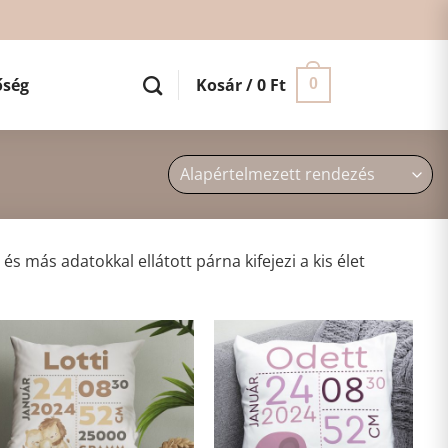
őség
Kosár /
0
Ft
0
s más adatokkal ellátott párna kifejezi a kis élet