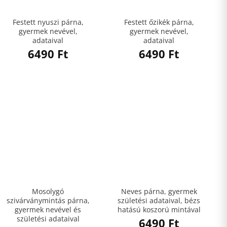
Festett nyuszi párna,
Festett őzikék párna,
gyermek nevével,
gyermek nevével,
adataival
adataival
6490
Ft
6490
Ft
Mosolygó
Neves párna, gyermek
szivárványmintás párna,
születési adataival, bézs
gyermek nevével és
hatású koszorú mintával
születési adataival
6490
Ft