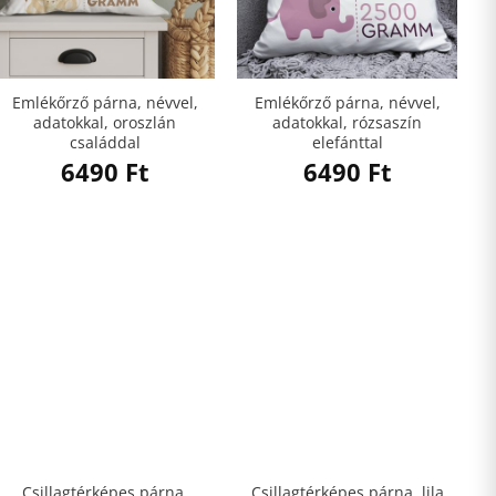
Emlékőrző párna, névvel,
Emlékőrző párna, névvel,
adatokkal, oroszlán
adatokkal, rózsaszín
családdal
elefánttal
6490
Ft
6490
Ft
Csillagtérképes párna,
Csillagtérképes párna, lila