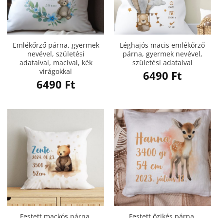
Emlékőrző párna, gyermek
Léghajós macis emlékőrző
nevével, születési
párna, gyermek nevével,
adataival, macival, kék
születési adataival
virágokkal
6490
Ft
6490
Ft
Festett mackós párna,
Festett őzikés párna,