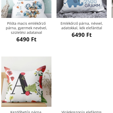
Pilóta macis emlékőrző
Emlékőrző párna, névvel,
párna, gyermek nevével,
adatokkal, kék elefánttal
születési adataival
6490
Ft
6490
Ft
Kezdőbetűs párna,
Virágkoszorús elefántos