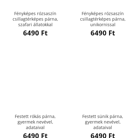
Fényképes rózsaszín
Fényképes rózsaszín
csillagtérképes párna,
csillagtérképes párna,
szafari állatokkal
unikornissal
6490
Ft
6490
Ft
Festett rókás párna,
Festett sünik párna,
gyermek nevével,
gyermek nevével,
adataival
adataival
6490
Ft
6490
Ft