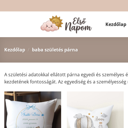
Skip
to
content
Kezdőlap
Kezdőlap
/
baba születés párna
A születési adatokkal ellátott párna egyedi és személyes é
kezdetének fontosságát. Az egyediség és a személyesség m