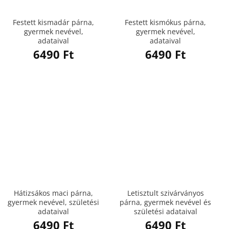
Festett kismadár párna,
Festett kismókus párna,
gyermek nevével,
gyermek nevével,
adataival
adataival
6490
Ft
6490
Ft
Hátizsákos maci párna,
Letisztult szivárványos
gyermek nevével, születési
párna, gyermek nevével és
adataival
születési adataival
6490
Ft
6490
Ft