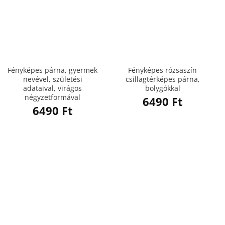
Fényképes párna, gyermek
Fényképes rózsaszín
nevével, születési
csillagtérképes párna,
adataival, virágos
bolygókkal
négyzetformával
6490
Ft
6490
Ft