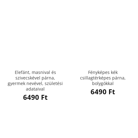
Elefánt, masnival és
Fényképes kék
szivecskével párna,
csillagtérképes párna,
gyermek nevével, születési
bolygókkal
adataival
6490
Ft
6490
Ft