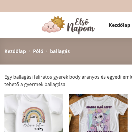
Skip
to
content
Kezdőlap
Kezdőlap
/
Póló
/
ballagás
Egy ballagási feliratos gyerek body aranyos és egyedi eml
tehető a gyermek ballagása.