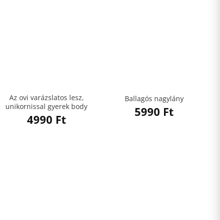
Az ovi varázslatos lesz,
Ballagós nagylány
unikornissal gyerek body
5990
Ft
4990
Ft