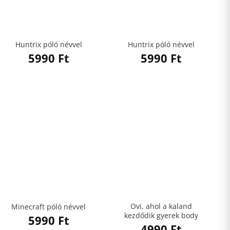
Huntrix póló névvel
Huntrix póló névvel
5990
Ft
5990
Ft
Ovi, ahol a kaland
Minecraft póló névvel
kezdődik gyerek body
5990
Ft
4990
Ft