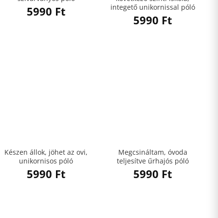
integető unikornissal póló
5990
Ft
5990
Ft
Készen állok, jöhet az ovi,
Megcsináltam, óvoda
unikornisos póló
teljesítve űrhajós póló
5990
Ft
5990
Ft