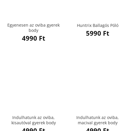
Egyenesen az oviba gyerek
Huntrix Ballagós Póló
body
5990
Ft
4990
Ft
Indulhatunk az oviba,
Indulhatunk az oviba,
kisautóval gyerek body
macival gyerek body
4990
Ft
4990
Ft