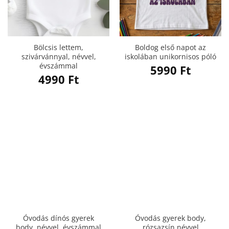
Bölcsis lettem,
Boldog első napot az
szivárvánnyal, névvel,
iskolában unikornisos póló
évszámmal
5990
Ft
4990
Ft
Óvodás dínós gyerek
Óvodás gyerek body,
body, névvel, évszámmal
rózsazsín névvel