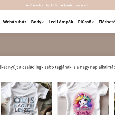
❤️ Már több mint 10.000 elégedett vásárló ✨
Webáruház
Bodyk
Led Lámpák
Plüssök
Elérhet
éket nyújt a család legkisebb tagjának is a nagy nap alkalm