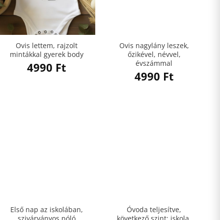
Ovis lettem, rajzolt
Ovis nagylány leszek,
mintákkal gyerek body
őzikével, névvel,
évszámmal
4990
Ft
4990
Ft
Első nap az iskolában,
Óvoda teljesítve,
szivárványos póló
következő szint: iskola,