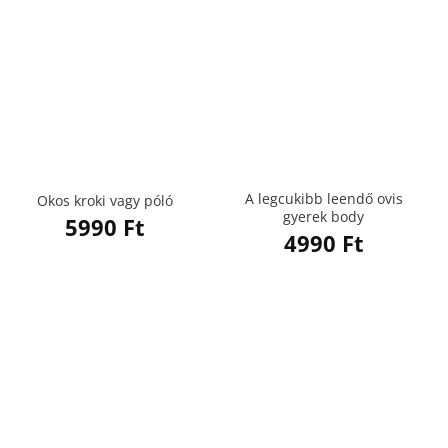
A legcukibb leendő ovis
Okos kroki vagy póló
gyerek body
5990
Ft
4990
Ft