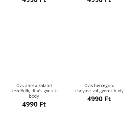
Ovi, ahol a kaland
Ovis hercegnő,
kezdődik, dínós gyerek
kisnyuszival gyerek body
body
4990
Ft
4990
Ft