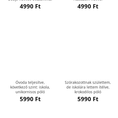
4990
Ft
4990
Ft
Óvoda teljesítve,
Szórakozottnak születtem,
következő szint: iskola,
de iskolára lettem ítélve,
unikornisos póló
krokodilos póló
5990
Ft
5990
Ft