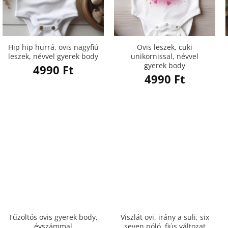
Hip hip hurrá, ovis nagyfiú
Ovis leszek, cuki
leszek, névvel gyerek body
unikornissal, névvel
gyerek body
4990
Ft
4990
Ft
Tűzoltós ovis gyerek body,
Viszlát ovi, irány a suli, six
évszámmal
seven póló, fiús változat