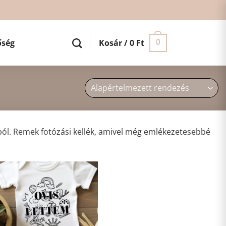
őség
Kosár /
0
Ft
0
ából. Remek fotózási kellék, amivel még emlékezetesebbé