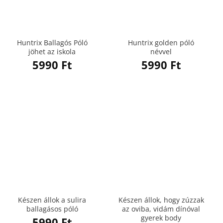
Huntrix Ballagós Póló
Huntrix golden póló
jöhet az iskola
névvel
5990
Ft
5990
Ft
Készen állok a sulira
Készen állok, hogy zúzzak
ballagásos póló
az oviba, vidám dínóval
gyerek body
5990
Ft