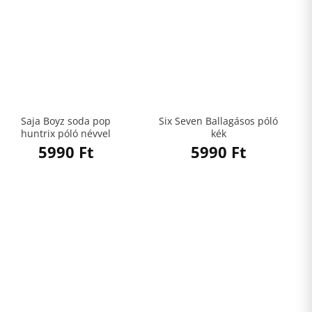
Saja Boyz soda pop
Six Seven Ballagásos póló
huntrix póló névvel
kék
5990
Ft
5990
Ft