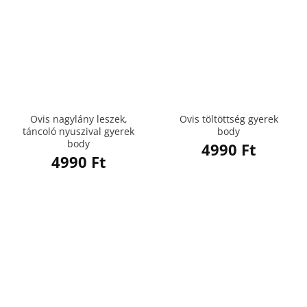
Ovis nagylány leszek,
Ovis töltöttség gyerek
táncoló nyuszival gyerek
body
body
4990
Ft
4990
Ft