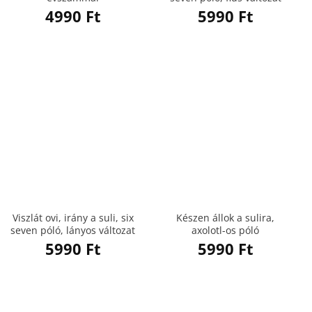
4990
Ft
5990
Ft
Viszlát ovi, irány a suli, six
Készen állok a sulira,
seven póló, lányos változat
axolotl-os póló
5990
Ft
5990
Ft