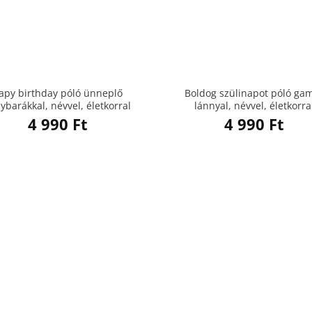
apy birthday póló ünneplő
Boldog szülinapot póló ga
ybarákkal, névvel, életkorral
lánnyal, névvel, életkorra
4 990
Ft
4 990
Ft