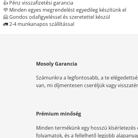
👍 Pénz visszafizetési garancia
💜 Minden egyes megrendelést egyedileg készítünk el
🤗 Gondos odafigyeléssel és szeretettel készül
🚛 2-4 munkanapos szállítással
Mosoly Garancia
Számunkra a legfontosabb, a te elégedettsé
van, mi díjmentesen cseréljük vagy visszatérít
Prémium minőség
Minden termékünk egy hosszú kísérletezés e
folyamatok, és a fellelhető legjobb alapany