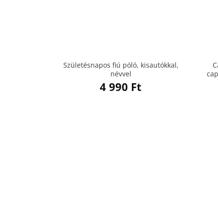
Születésnapos fiú póló, kisautókkal,
C
névvel
cap
4 990
Ft