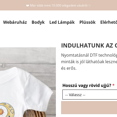
❤️ Már több mint 10.000 elégedett vásárló ✨
Webáruház
Bodyk
Led Lámpák
Plüssök
Elérhet
INDULHATUNK AZ O
Nyomtatásnál DTF technológ
minták is jól láthatóak leszn
és erős.
Hosszú vagy rövid ujjú?
*