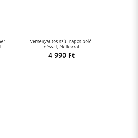
mer
Versenyautós szülinapos póló,
l
névvel, életkorral
4 990
Ft