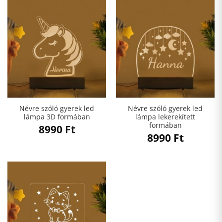
Névre szóló gyerek led
Névre szóló gyerek led
lámpa 3D formában
lámpa lekerekített
formában
8990
Ft
8990
Ft