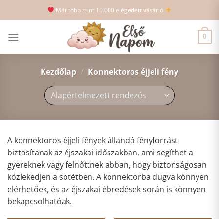
Skip
Már több mint 10.000 elégedett vásárló
to
content
0
Kezdőlap
/
Konnektoros éjjeli fény
A konnektoros éjjeli fények állandó fényforrást
biztosítanak az éjszakai időszakban, ami segíthet a
gyereknek vagy felnőttnek abban, hogy biztonságosan
közlekedjen a sötétben. A konnektorba dugva könnyen
elérhetőek, és az éjszakai ébredések során is könnyen
bekapcsolhatóak.