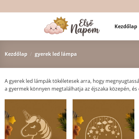
Skip
to
content
Kezdőlap
Kezdőlap
/
gyerek led lámpa
A gyerek led lámpák tökéletesek arra, hogy megnyugtassák 
a gyermek könnyen megtalálhatja az éjszaka közepén, és e