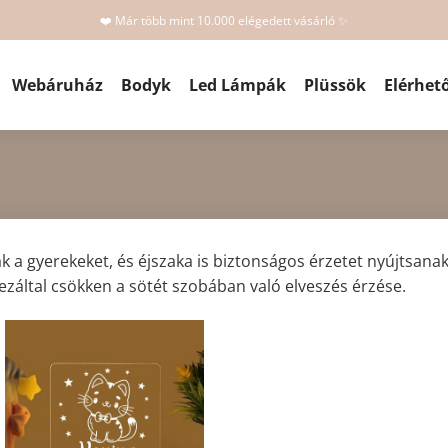
❤️ Már több mint 10.000 elégedett vásárló ✨
Webáruház
Bodyk
Led Lámpák
Plüssök
Elérhet
a gyerekeket, és éjszaka is biztonságos érzetet nyújtsanak.
záltal csökken a sötét szobában való elveszés érzése.