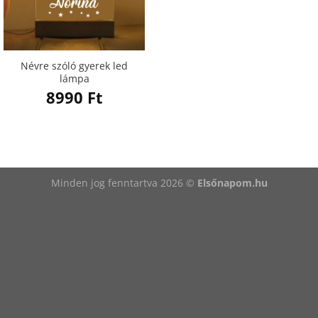
Névre szóló gyerek led
lámpa
8990
Ft
Minden jog fenntartva 2026 ©
Elsőnapom.hu