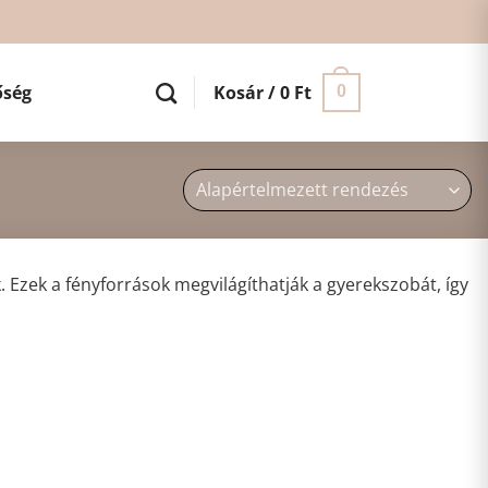
őség
Kosár /
0
Ft
0
 Ezek a fényforrások megvilágíthatják a gyerekszobát, így