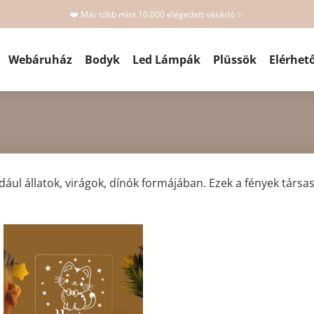
❤️ Már több mint 10.000 elégedett vásárló ✨
Webáruház
Bodyk
Led Lámpák
Plüssök
Elérhet
ául állatok, virágok, dínók formájában. Ezek a fények társ