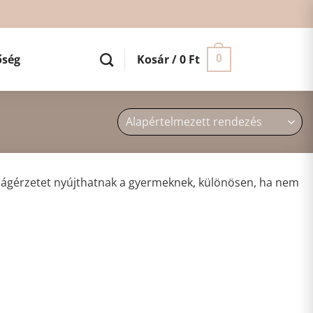
őség
Kosár /
0
Ft
0
aságérzetet nyújthatnak a gyermeknek, különösen, ha nem