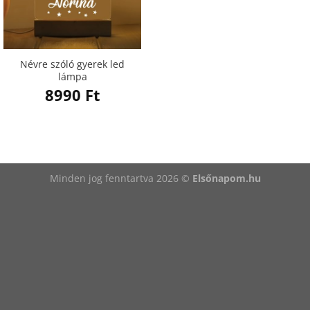
Névre szóló gyerek led
lámpa
8990
Ft
Minden jog fenntartva 2026 ©
Elsőnapom.hu