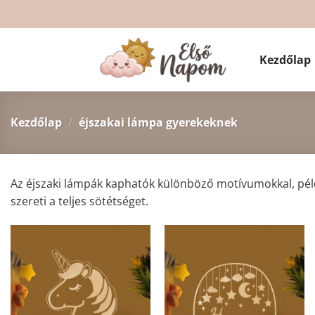
Skip
to
content
Kezdőlap
Kezdőlap
/
éjszakai lámpa gyerekeknek
Az éjszaki lámpák kaphatók különböző motívumokkal, péld
szereti a teljes sötétséget.