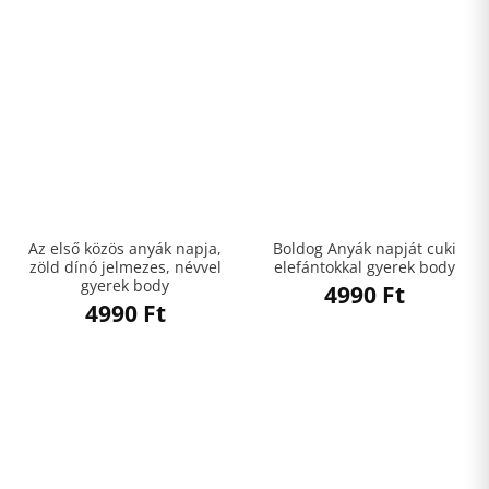
Az első közös anyák napja,
Boldog Anyák napját cuki
zöld dínó jelmezes, névvel
elefántokkal gyerek body
gyerek body
4990
Ft
4990
Ft