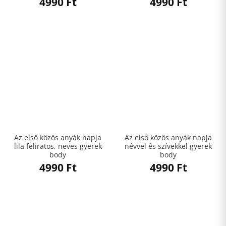
4990
Ft
4990
Ft
Az első közös anyák napja
Az első közös anyák napja
lila feliratos, neves gyerek
névvel és szívekkel gyerek
body
body
4990
Ft
4990
Ft