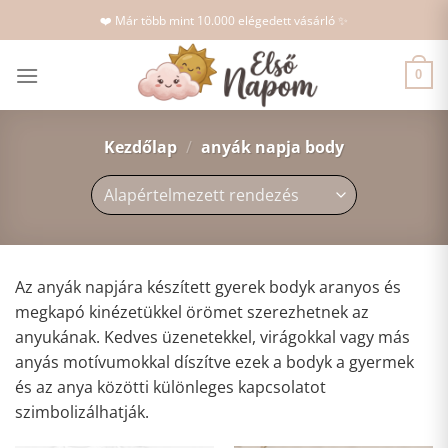
Skip
❤️ Már több mint 10.000 elégedett vásárló ✨
to
content
0
Kezdőlap
/
anyák napja body
Az anyák napjára készített gyerek bodyk aranyos és
megkapó kinézetükkel örömet szerezhetnek az
anyukának. Kedves üzenetekkel, virágokkal vagy más
anyás motívumokkal díszítve ezek a bodyk a gyermek
és az anya közötti különleges kapcsolatot
szimbolizálhatják.