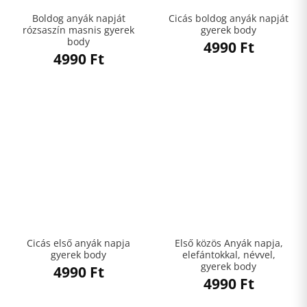
Boldog anyák napját
Cicás boldog anyák napját
rózsaszín masnis gyerek
gyerek body
body
4990
Ft
4990
Ft
Cicás első anyák napja
Első közös Anyák napja,
gyerek body
elefántokkal, névvel,
gyerek body
4990
Ft
4990
Ft