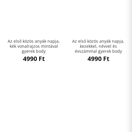
Az első közös anyák napja,
Az első közös anyák napja,
kék vonalrajzos mintával
kezekkel, névvel és
gyerek body
évszámmal gyerek body
4990
Ft
4990
Ft