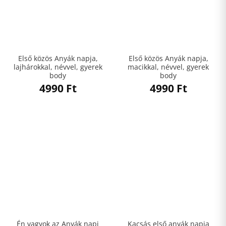
Első közös Anyák napja,
Első közös Anyák napja,
lajhárokkal, névvel, gyerek
macikkal, névvel, gyerek
body
body
4990
Ft
4990
Ft
Én vagyok az Anyák napi
Kacsás első anyák napja