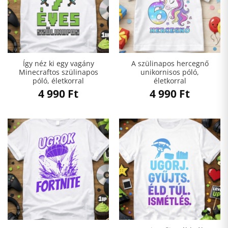
Így néz ki egy vagány
A szülinapos hercegnő
Minecraftos szülinapos
unikornisos póló,
póló, életkorral
életkorral
4 990
Ft
4 990
Ft