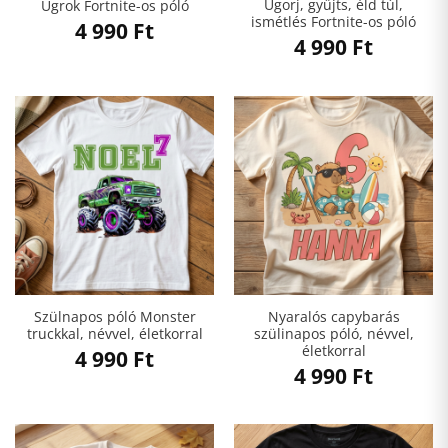
Ugorj, gyűjts, éld túl,
Ugrok Fortnite-os póló
ismétlés Fortnite-os póló
4 990
Ft
4 990
Ft
Szülnapos póló Monster
Nyaralós capybarás
truckkal, névvel, életkorral
szülinapos póló, névvel,
életkorral
4 990
Ft
4 990
Ft