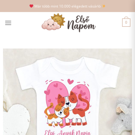
Skip
Már több mint 10.000 elégedett vásárló
to
content
0